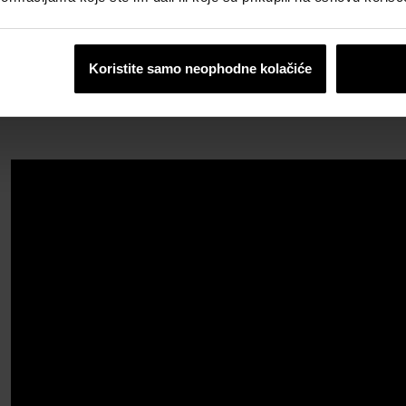
Koristite samo neophodne kolačiće
x-crvena
BiberMax-antik