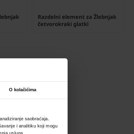
lebnjak
Razdelni element za Žlebnjak
četvorokraki glatki
O kolačićima
analiziranje saobraćaja.
avanje i analitiku koji mogu
enja usluga.