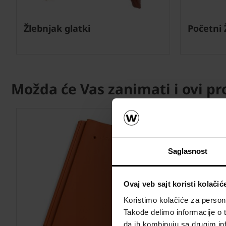
Žlebnjak glatki
Početni 
Možda će Vas zanimati i ovi pr
Saglasnost
Ovaj veb sajt koristi kolačić
Koristimo kolačiće za persona
Takođe delimo informacije o t
da ih kombinuju sa drugim inf