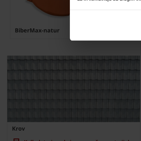
BiberMax-natur
BiberMa
Krov