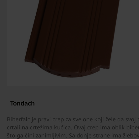
Biberfalc je pravi crep za sve one koji žele da sv
crtali na crtežima kućica. Ovaj crep ima oblik biber
što ga čini zanimljivim. Sa donje strane ima žlebov