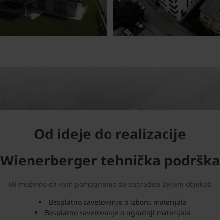
Od ideje do realizacije
Wienerberger tehnička podrška
Mi možemo da vam pomognemo da sagradite željeni objekat!
Besplatno savetovanje o izboru materijala
Besplatno savetovanje o ugradnji materijala