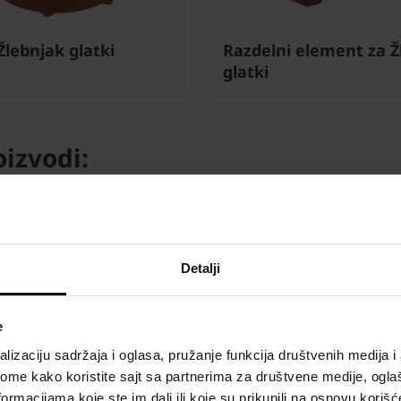
Žlebnjak glatki
Razdelni element za Ž
glatki
oizvodi:
Detalji
e
lizaciju sadržaja i oglasa, pružanje funkcija društvenih medija i 
ome kako koristite sajt sa partnerima za društvene medije, oglaš
ormacijama koje ste im dali ili koje su prikupili na osnovu korišć