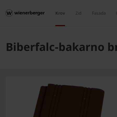
Krov
Zid
Fasada
Biberfalc-bakarno b