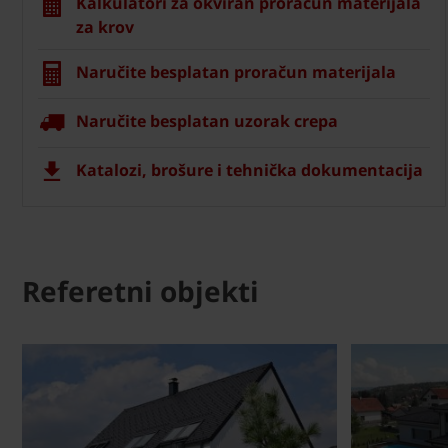
Kalkulatori za okviran proračun materijala
za krov
Naručite besplatan proračun materijala
Naručite besplatan uzorak crepa
Katalozi, brošure i tehnička dokumentacija
Referetni objekti