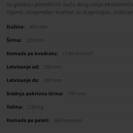
za gradnju porodičnih kuća zbog svoje ekonomičnos
nijansi. Unapređen kvalitet za dugotrajan, stabilan
Dužina:
400 mm
Širina:
220 mm
Komada po kvadratu:
17,80 kom/m²
Letvisanje od:
250 mm
Letvisanje do:
280 mm
Srednja pokrivna širina:
199 mm
Težina:
2,90 kg
Komada po paleti:
384 kom/pal