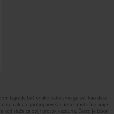
oj dom izgrade baš onako kako smo ga svi, kao deca
 crepa ali po gornjoj površini ima simetrične linije
e koji služe za bolji protok vazduha. Često je izbor