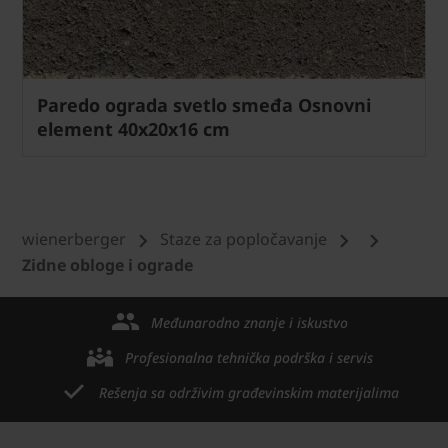
Paredo ograda svetlo smeđa Osnovni
element 40x20x16 cm
wienerberger
Staze za popločavanje
Zidne obloge i ograde
Međunarodno znanje i iskustvo
Profesionalna tehnička podrška i servis
Rešenja sa održivim građevinskim materijalima