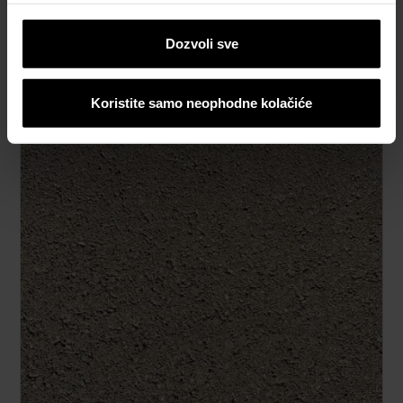
Dozvoli sve
Paredo ograda svetlo siva Osnovni
element 40x20x16 cm
Koristite samo neophodne kolačiće