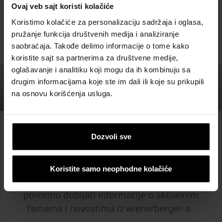
Ovaj veb sajt koristi kolačiće
Koristimo kolačiće za personalizaciju sadržaja i oglasa,
pružanje funkcija društvenih medija i analiziranje
saobraćaja. Takođe delimo informacije o tome kako
koristite sajt sa partnerima za društvene medije,
oglašavanje i analitiku koji mogu da ih kombinuju sa
drugim informacijama koje ste im dali ili koje su prikupili
na osnovu korišćenja usluga.
Prijavite se na Newsletter
Dozvoli sve
Prijavite se na wienerberger Newsletter i
Koristite samo neophodne kolačiće
budite u toku! Na e-mail adresu ćete
povremo dobijati informacije o aktuelnim
temama i novostima iz wienerberger-a.