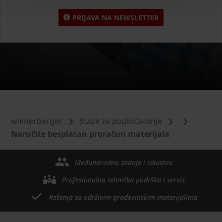
PRIJAVA NA NEWSLETTER
wienerberger
Staze za popločavanje
Naručite besplatan proračun materijala
Međunarodno znanje i iskustvo
Profesionalna tehnička podrška i servis
Rešenja sa održivim građevinskim materijalima