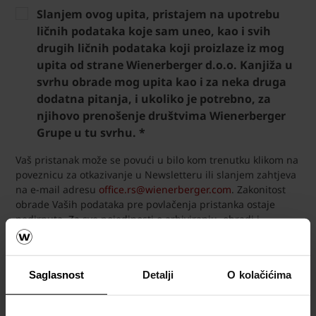
Slanjem ovog upita, pristajem na upotrebu
ličnih podataka koje sam uneo, kao i svih
drugih ličnih podataka koji proizlaze iz mog
upita od strane Wienerberger d.o.o. Kanjiža u
svrhu obrade mog upita kao i za neka druga
dodatna pitanja, i ukoliko je potrebno, za
njihovo prenošenje društvima Wienerberger
Grupe u tu svrhu. *
Vaš pristanak može se povući u bilo kom trenutku klikom na
poveznicu za otkazivanje u Newsletteru ili slanjem zahtjeva
na e-mail adresu
office.rs@wienerberger.com
. Zakonitost
obrade Vaših podataka pre povlačenja pristanka ostaje
nedirnuta. Za sve pojedinosti o arhiviranju, obradi i
brisanju podataka kao i o Vašim pravima u vezi upotrebe
vaših ličnih podataka, upućujemo na naša
Pravila o
privatnosti
.
Saglasnost
Detalji
O kolačićima