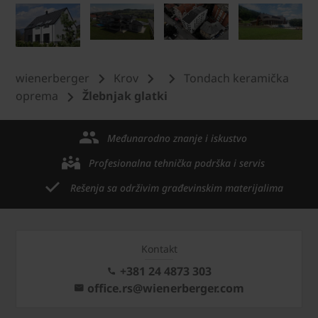
wienerberger
Krov
Tondach keramička
oprema
Žlebnjak glatki
Međunarodno znanje i iskustvo
Profesionalna tehnička podrška i servis
Rešenja sa održivim građevinskim materijalima
Kontakt
+381 24 4873 303
office.rs@wienerberger.com