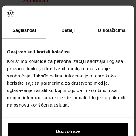
za okviran
proračun
materijala
za krov
Saglasnost
Detalji
O kolačićima
Naručite
besplatan
proračun
Ovaj veb sajt koristi kolačiće
materijala
Koristimo kolačiće za personalizaciju sadržaja i oglasa,
pružanje funkcija društvenih medija i analiziranje
Naručite
saobraćaja. Takođe delimo informacije o tome kako
besplatan
koristite sajt sa partnerima za društvene medije,
uzorak
oglašavanje i analitiku koji mogu da ih kombinuju sa
crepa
drugim informacijama koje ste im dali ili koje su prikupili
na osnovu korišćenja usluga.
Katalozi,
brošure i
tehnička
dokumentacija
Dozvoli sve