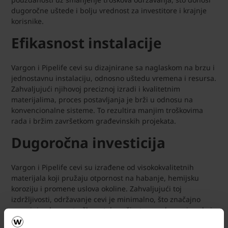
dugoročne uštede i bolju vrednost za investitore i krajnje
korisnike.
Efikasnost instalacije
Vargon i Pipelife cevi su dizajnirane sa naglaskom na brzu i
jednostavnu instalaciju, odnosno uštedu vremena i resursa.
Zahvaljujući njihovoj preciznoj izradi i kvalitetnim
materijalima, proces postavljanja je brži u odnosu na
konvencionalne sisteme. To rezultira manjim troškovima
rada i bržim završetkom građevinskih projekata.
Dugoročna investicija
Vargon i Pipelife cevi su izrađene od visokokvalitetnih
materijala koji pružaju otpornost na habanje, hemijsku
koroziju i promene uslova okoline. Zahvaljujući toj
izdržljivosti, održavanje cevi je minimalno, što značajno
smanjuje ukupne troškove tokom životnog veka proizvoda i
predstavlja dugotrajno rešenje za svakog investitora.