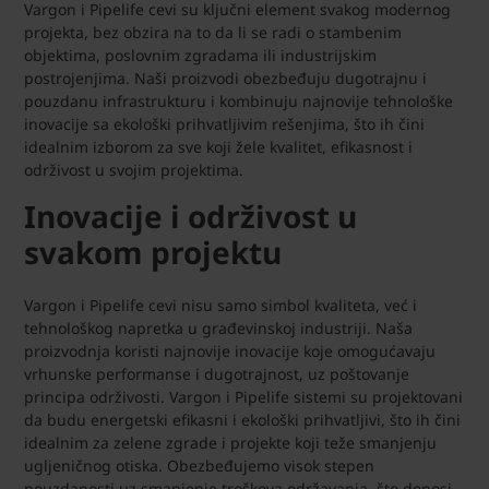
Vargon i Pipelife cevi su ključni element svakog modernog
projekta, bez obzira na to da li se radi o stambenim
objektima, poslovnim zgradama ili industrijskim
postrojenjima. Naši proizvodi obezbeđuju dugotrajnu i
pouzdanu infrastrukturu i kombinuju najnovije tehnološke
inovacije sa ekološki prihvatljivim rešenjima, što ih čini
idealnim izborom za sve koji žele kvalitet, efikasnost i
održivost u svojim projektima.
Inovacije i održivost u
svakom projektu
Vargon i Pipelife cevi nisu samo simbol kvaliteta, već i
tehnološkog napretka u građevinskoj industriji. Naša
proizvodnja koristi najnovije inovacije koje omogućavaju
vrhunske performanse i dugotrajnost, uz poštovanje
principa održivosti. Vargon i Pipelife sistemi su projektovani
da budu energetski efikasni i ekološki prihvatljivi, što ih čini
idealnim za zelene zgrade i projekte koji teže smanjenju
ugljeničnog otiska. Obezbeđujemo visok stepen
pouzdanosti uz smanjenje troškova održavanja, što donosi