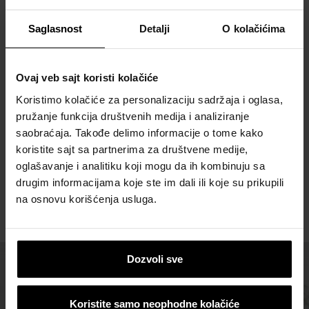
Visoki ekološki standardi
Saglasnost
Detalji
O kolačićima
Prilikom proizvodnje naših cevi koriste se ekološki
prihvatljivi procesi i materijali, što smanjuje njihov
Ovaj veb sajt koristi kolačiće
ugljenični otisak. Takođe, cevi su dizajnirane da podrže
projekte koji se oslanjaju na obnovljive izvore energije i
Koristimo kolačiće za personalizaciju sadržaja i oglasa,
energetski efikasne sisteme, što ih čini idealnim za zelene
pružanje funkcija društvenih medija i analiziranje
zgrade i održive projekte.
saobraćaja. Takođe delimo informacije o tome kako
koristite sajt sa partnerima za društvene medije,
oglašavanje i analitiku koji mogu da ih kombinuju sa
drugim informacijama koje ste im dali ili koje su prikupili
na osnovu korišćenja usluga.
Dozvoli sve
Koristite samo neophodne kolačiće