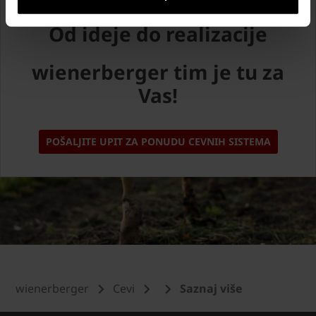
Od ideje do realizacije
wienerberger tim je tu za
Vas!
POŠALJITE UPIT ZA PONUDU CEVNIH SISTEMA
wienerberger
Cevi
Saznaj više