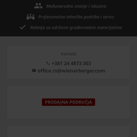
Međunarodno znanje i iskustvo
Profesionalna tehnička podrška i servis
Rešenja sa održivim građevinskim materijalima
Kontakt
+381 24 4873 303
office.rs@wienerberger.com
PRODAJNA PODRUČJA