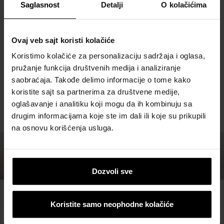
Saglasnost
Detalji
O kolačićima
brisanju podataka kao i o Vašim pravima u vezi upotrebe
vaših ličnih podataka, upućujemo na naša
Pravila o
privatnosti
.
Ovaj veb sajt koristi kolačiće
Koristimo kolačiće za personalizaciju sadržaja i oglasa,
pružanje funkcija društvenih medija i analiziranje
saobraćaja. Takođe delimo informacije o tome kako
koristite sajt sa partnerima za društvene medije,
oglašavanje i analitiku koji mogu da ih kombinuju sa
drugim informacijama koje ste im dali ili koje su prikupili
na osnovu korišćenja usluga.
Dozvoli sve
Prijavite se na Newsletter
Koristite samo neophodne kolačiće