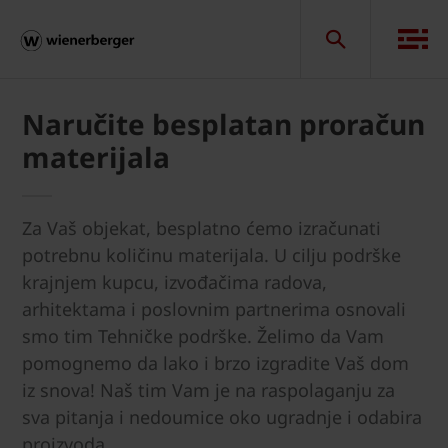
Naručite besplatan proračun
materijala
Za Vaš objekat, besplatno ćemo izračunati
potrebnu količinu materijala. U cilju podrške
krajnjem kupcu, izvođačima radova,
arhitektama i poslovnim partnerima osnovali
smo tim Tehničke podrške. Želimo da Vam
pomognemo da lako i brzo izgradite Vaš dom
iz snova! Naš tim Vam je na raspolaganju za
sva pitanja i nedoumice oko ugradnje i odabira
proizvoda.