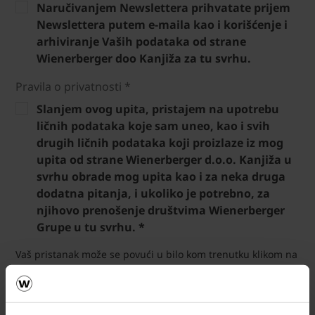
Naručivanjem Newslettera prihvatate prijem
Newslettera putem e-maila kao i korišćenje i
arhiviranje Vaših podataka od strane
Wienerberger doo Kanjiža za tu svrhu.
Pravila o privatnosti *
Slanjem ovog upita, pristajem na upotrebu
ličnih podataka koje sam uneo, kao i svih
drugih ličnih podataka koji proizlaze iz mog
upita od strane Wienerberger d.o.o. Kanjiža u
svrhu obrade mog upita kao i za neka druga
dodatna pitanja, i ukoliko je potrebno, za
njihovo prenošenje društvima Wienerberger
Grupe u tu svrhu. *
Vaš pristanak može se povući u bilo kom trenutku klikom na
poveznicu za otkazivanje u Newsletteru ili slanjem zahtjeva
na e-mail adresu
office.rs@wienerberger.com
. Zakonitost
obrade Vaših podataka pre povlačenja pristanka ostaje
nedirnuta. Za sve pojedinosti o arhiviranju, obradi i