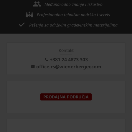
Međunarodno znanje i iskustvo
Profesionalna tehnička podrška i servis
Rešenja sa održivim građevinskim materijalima
Kontakt
+381 24 4873 303
office.rs@wienerberger.com
PRODAJNA PODRUČJA