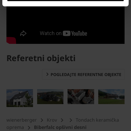
Referetni objekti
POGLEDAJTE REFERENTNE OBJEKTE
wienerberger
Krov
Tondach keramička
oprema
Biberfalc opšivni desni