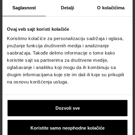
proračun
Saglasnost
Detalji
O kolačićima
materijala
Naručite
Ovaj veb sajt koristi kolačiće
besplatan
Koristimo kolačiće za personalizaciju sadržaja i oglasa,
uzorak
pružanje funkcija društvenih medija i analiziranje
crepa
saobraćaja. Takođe delimo informacije o tome kako
koristite sajt sa partnerima za društvene medije,
Katalozi,
oglašavanje i analitiku koji mogu da ih kombinuju sa
brošure i
drugim informacijama koje ste im dali ili koje su prikupili
tehnička
na osnovu korišćenja usluga.
dokumentacija
Dozvoli sve
Koristite samo neophodne kolačiće