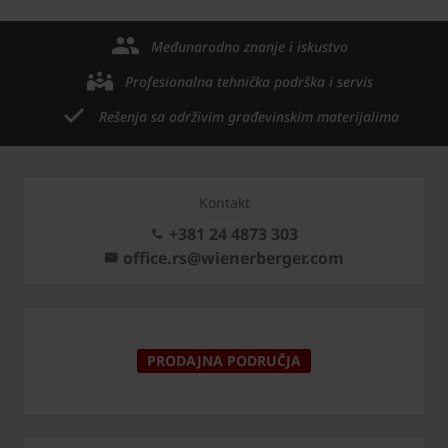
Međunarodno znanje i iskustvo
Profesionalna tehnička podrška i servis
Rešenja sa održivim građevinskim materijalima
Kontakt
+381 24 4873 303
office.rs@wienerberger.com
PRODAJNA PODRUČJA