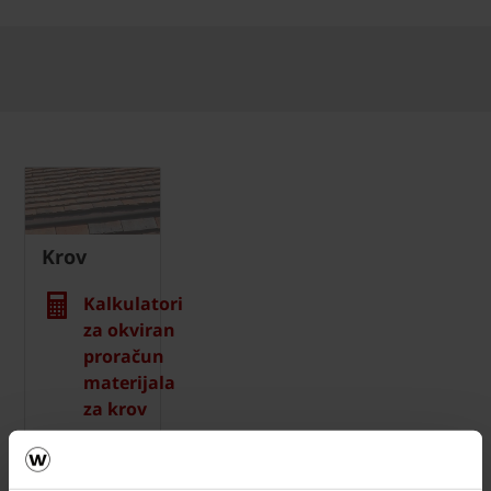
Krov
Kalkulatori
za okviran
proračun
materijala
za krov
Naručite
besplatan