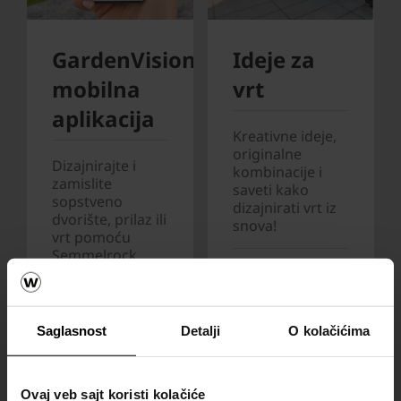
GardenVisions
Ideje za
mobilna
vrt
aplikacija
Kreativne ideje,
originalne
Dizajnirajte i
kombinacije i
zamislite
saveti kako
sopstveno
dizajnirati vrt iz
dvorište, prilaz ili
snova!
vrt pomoću
Semmelrock
Preuzmite online
GardenVisions
aplikacije!
katalog!
Saglasnost
Detalji
O kolačićima
Saznajte više »
Ovaj veb sajt koristi kolačiće