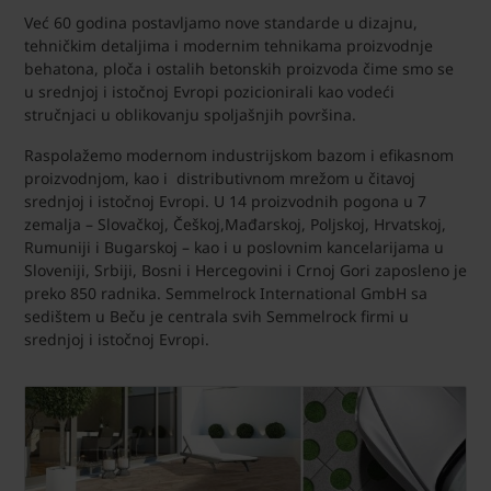
Već 60 godina postavljamo nove standarde u dizajnu,
tehničkim detaljima i modernim tehnikama proizvodnje
behatona, ploča i ostalih betonskih proizvoda čime smo se
u srednjoj i istočnoj Evropi pozicionirali kao vodeći
stručnjaci u oblikovanju spoljašnjih površina.
Raspolažemo modernom industrijskom bazom i efikasnom
proizvodnjom, kao i distributivnom mrežom u čitavoj
srednjoj i istočnoj Evropi. U 14 proizvodnih pogona u 7
zemalja – Slovačkoj, Češkoj,Mađarskoj, Poljskoj, Hrvatskoj,
Rumuniji i Bugarskoj – kao i u poslovnim kancelarijama u
Sloveniji, Srbiji, Bosni i Hercegovini i Crnoj Gori zaposleno je
preko 850 radnika. Semmelrock International GmbH sa
sedištem u Beču je centrala svih Semmelrock firmi u
srednjoj i istočnoj Evropi.