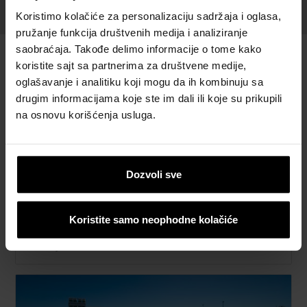
Koristimo kolačiće za personalizaciju sadržaja i oglasa,
pružanje funkcija društvenih medija i analiziranje
saobraćaja. Takođe delimo informacije o tome kako
koristite sajt sa partnerima za društvene medije,
oglašavanje i analitiku koji mogu da ih kombinuju sa
drugim informacijama koje ste im dali ili koje su prikupili
na osnovu korišćenja usluga.
Dozvoli sve
Koristite samo neophodne kolačiće
Informacije o betonskim proizvodima
Saznajte više »