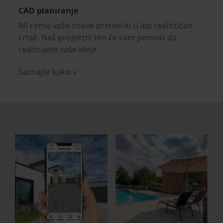
CAD planiranje
Mi ćemo vaše snove pretvoriti u lep realističan
crtež. Naš projektni tim će vam pomoći da
realizujete vaše ideje.
Saznajte kako »