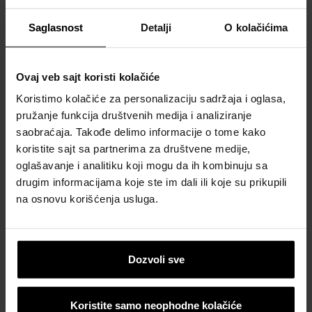
besplatan
Saglasnost
Detalji
O kolačićima
proračun
materijala
Ovaj veb sajt koristi kolačiće
Naručite
besplatan
Koristimo kolačiće za personalizaciju sadržaja i oglasa,
uzorak
pružanje funkcija društvenih medija i analiziranje
crepa
saobraćaja. Takođe delimo informacije o tome kako
koristite sajt sa partnerima za društvene medije,
Katalozi,
oglašavanje i analitiku koji mogu da ih kombinuju sa
brošure i
drugim informacijama koje ste im dali ili koje su prikupili
tehnička
na osnovu korišćenja usluga.
dokumentacija
Dozvoli sve
Koristite samo neophodne kolačiće