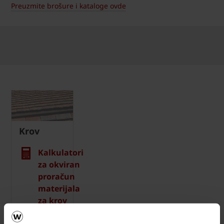
Preuzmite brošure i kataloge ovde
Krov
Kalkulatori
za okviran
proračun
materijala
za krov
Naručite