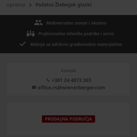
oprema
Početni Žlebnjak glatki
Međunarodno znanje i iskustvo
Profesionalna tehnička podrška i servis
Rešenja sa održivim građevinskim materijalima
Kontakt
+381 24 4873 303
office.rs@wienerberger.com
PRODAJNA PODRUČJA