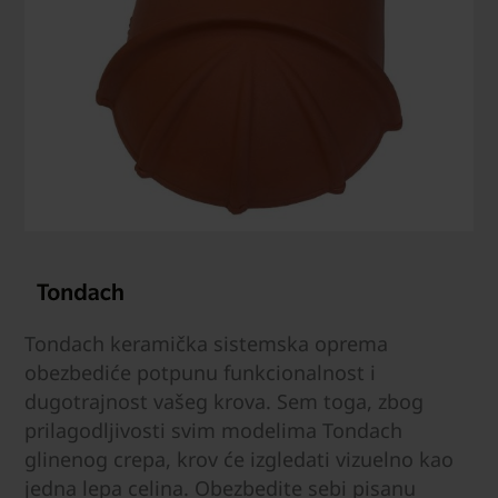
Tondach keramička sistemska oprema
obezbediće potpunu funkcionalnost i
dugotrajnost vašeg krova. Sem toga, zbog
prilagodljivosti svim modelima Tondach
glinenog crepa, krov će izgledati vizuelno kao
jedna lepa celina. Obezbedite sebi pisanu