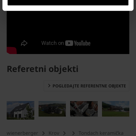
Referetni objekti
POGLEDAJTE REFERENTNE OBJEKTE
wienerberger
Krov
Tondach keramička