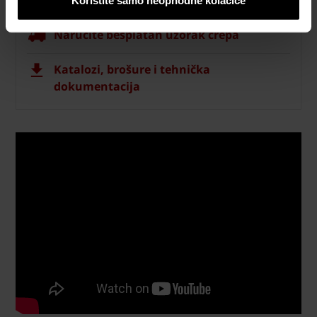
Naručite besplatan uzorak crepa
Katalozi, brošure i tehnička
dokumentacija