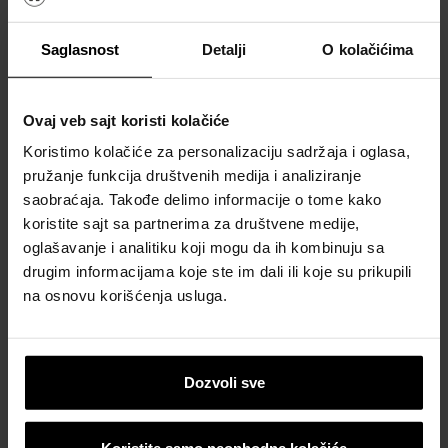
Početni Žlebnjak glatki
Saglasnost
Detalji
O kolačićima
Ovaj veb sajt koristi kolačiće
Koristimo kolačiće za personalizaciju sadržaja i oglasa,
pružanje funkcija društvenih medija i analiziranje
saobraćaja. Takođe delimo informacije o tome kako
koristite sajt sa partnerima za društvene medije,
oglašavanje i analitiku koji mogu da ih kombinuju sa
drugim informacijama koje ste im dali ili koje su prikupili
na osnovu korišćenja usluga.
Krov
Kalkulatori za okviran proračun
Dozvoli sve
materijala za krov
Naručite besplatan proračun materijala
Koristite samo neophodne kolačiće