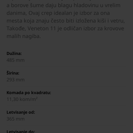
a borove šume daju blagu hladovinu u vrelim
danima, Ovaj crep idealan je izbor za ona
mesta koja znaju često biti izložena kiši i vetru,
Takođe, Veneton 11 je odličan izbor za krovove
malih nagiba.
Dužina:
485 mm
Širina:
293 mm
Komada po kvadratu:
11,30 kom/m²
Letvisanje od:
365 mm
Letvisanje do: