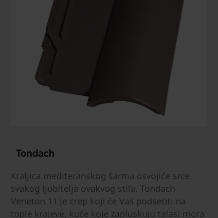
Kraljica mediteranskog šarma osvojiće srce
svakog ljubitelja ovakvog stila, Tondach
Veneton 11 je crep koji će Vas podsetiti na
tople krajeve, kuće koje zapluskuju talasi mora