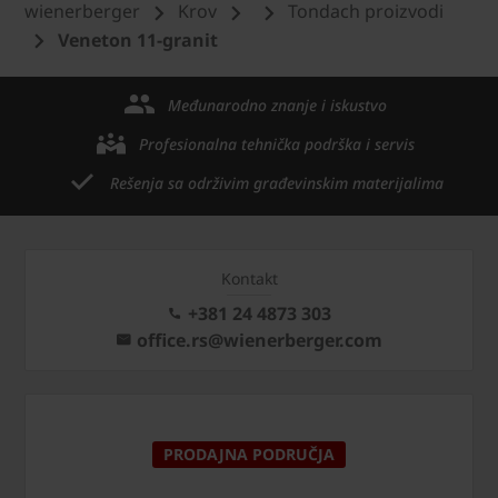
wienerberger
Krov
Tondach proizvodi
Veneton 11-granit
Međunarodno znanje i iskustvo
Profesionalna tehnička podrška i servis
Rešenja sa održivim građevinskim materijalima
Kontakt
+381 24 4873 303
office.rs@wienerberger.com
PRODAJNA PODRUČJA