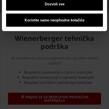
Dozvoli sve
Koristite samo neophodne kolačiće
Od ideje do realizacije
Wienerberger tehnička
podrška
Mi možemo da vam pomognemo da sagradite željeni
objekat!
Besplatno savetovanje o izboru materijala
Besplatno savetovanje o ugradnji materijala
Besplatni proračuni potrebnog materijala
PRIJAVI SE ZA BESPLATAN PRORAČUN
MATERIJALA