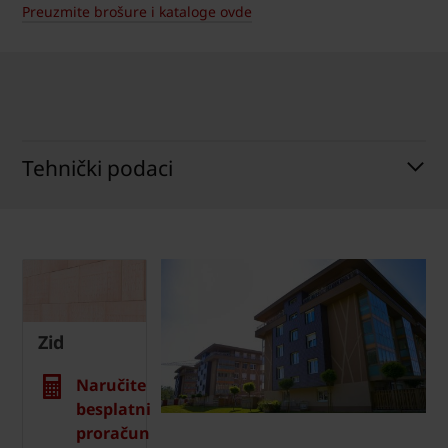
Preuzmite brošure i kataloge ovde
Tehnički podaci
Zid
Naručite
besplatni
proračun