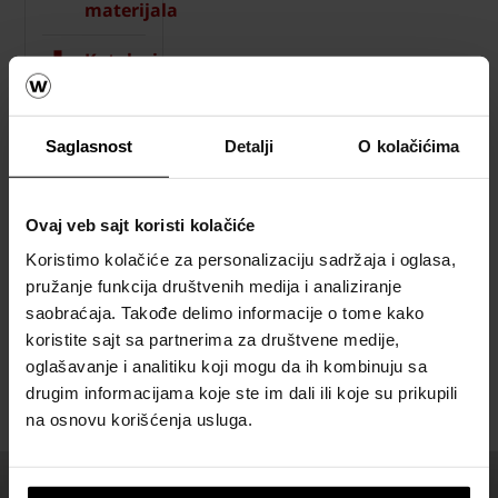
materijala
Katalozi,
brošure i
tehnička
dokumentacija
Saglasnost
Detalji
O kolačićima
Referetni objekti
Ovaj veb sajt koristi kolačiće
Koristimo kolačiće za personalizaciju sadržaja i oglasa,
pružanje funkcija društvenih medija i analiziranje
POGLEDAJTE REFERENTNE OBJEKTE
saobraćaja. Takođe delimo informacije o tome kako
koristite sajt sa partnerima za društvene medije,
oglašavanje i analitiku koji mogu da ih kombinuju sa
drugim informacijama koje ste im dali ili koje su prikupili
na osnovu korišćenja usluga.