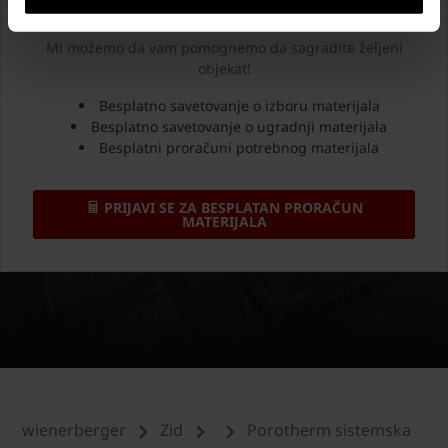
Mi možemo da vam pomognemo da sagradite željeni
objekat!
Besplatno savetovanje o izboru materijala
Besplatno savetovanje o ugradnji materijala
Besplatni proračuni potrebnog materijala
PRIJAVI SE ZA BESPLATAN PRORAČUN
MATERIJALA
wienerberger
Zid
Porotherm sistemska