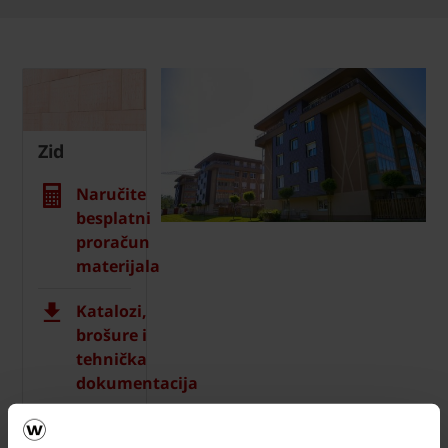
Zid
Naručite
besplatni
proračun
materijala
Katalozi,
brošure i
tehnička
dokumentacija