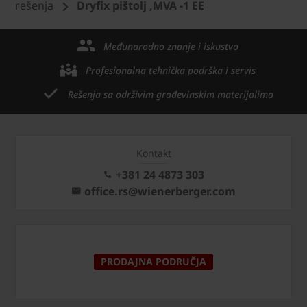
rešenja
Dryfix pištolj ,MVA -1 EE
Međunarodno znanje i iskustvo
Profesionalna tehnička podrška i servis
Rešenja sa održivim građevinskim materijalima
Kontakt
+381 24 4873 303
office.rs@wienerberger.com
PRODAJNA PODRUČJA