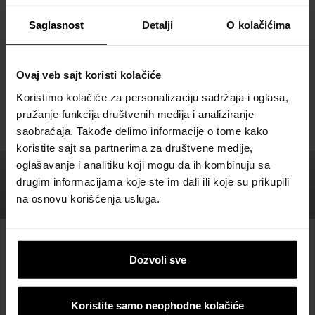
Referetni objekti
Saglasnost
Detalji
O kolačićima
POGLEDAJTE REFERENTNE OBJEKTE
Ovaj veb sajt koristi kolačiće
Koristimo kolačiće za personalizaciju sadržaja i oglasa,
pružanje funkcija društvenih medija i analiziranje
saobraćaja. Takođe delimo informacije o tome kako
koristite sajt sa partnerima za društvene medije,
oglašavanje i analitiku koji mogu da ih kombinuju sa
drugim informacijama koje ste im dali ili koje su prikupili
na osnovu korišćenja usluga.
Od ideje do realizacije
Dozvoli sve
Wienerberger tehnička
Koristite samo neophodne kolačiće
podrška