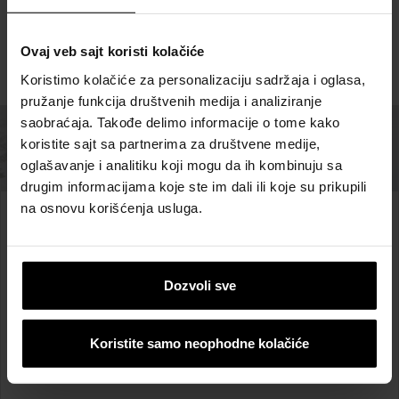
Referetni objekti
Ovaj veb sajt koristi kolačiće
POGLEDAJTE REFERENTNE OBJEKTE
Koristimo kolačiće za personalizaciju sadržaja i oglasa,
pružanje funkcija društvenih medija i analiziranje
saobraćaja. Takođe delimo informacije o tome kako
koristite sajt sa partnerima za društvene medije,
oglašavanje i analitiku koji mogu da ih kombinuju sa
drugim informacijama koje ste im dali ili koje su prikupili
na osnovu korišćenja usluga.
Od ideje do realizacije
Wienerberger tehnička
Dozvoli sve
podrška
Koristite samo neophodne kolačiće
Mi možemo da vam pomognemo da sagradite željeni
objekat!