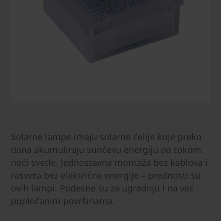
Solarne lampe imaju solarne ćelije koje preko
dana akumuliraju sunčevu energiju pa tokom
noći svetle. Jednostavna montaža bez kablova i
rasveta bez električne energije – prednosti su
ovih lampi. Podesne su za ugradnju i na već
popločanim površinama.