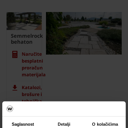
Semmelrock
behaton
Naručite
besplatni
proračun
materijala
Katalozi,
brošure i
tehnička
dokumentacija
Saglasnost
Detalji
O kolačićima