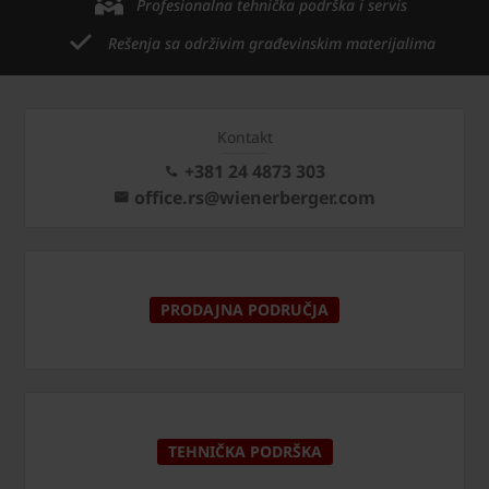
Profesionalna tehnička podrška i servis
Rešenja sa održivim građevinskim materijalima
Kontakt
+381 24 4873 303
office.rs@wienerberger.com
PRODAJNA PODRUČJA
TEHNIČKA PODRŠKA