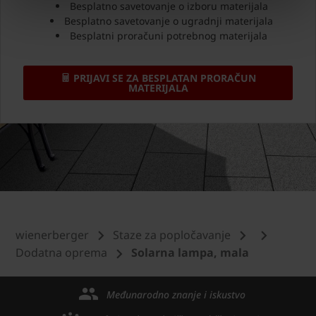
Besplatno savetovanje o izboru materijala
Besplatno savetovanje o ugradnji materijala
Besplatni proračuni potrebnog materijala
PRIJAVI SE ZA BESPLATAN PRORAČUN
MATERIJALA
wienerberger
Staze za popločavanje
Dodatna oprema
Solarna lampa, mala
Međunarodno znanje i iskustvo