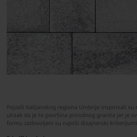
Pejzaži italijanskog regiona Umbrije inspirisali s
utisak da je to površina prirodnog granita jer je s
formu zadovoljeni su najviši dizajnerski kriterijumi