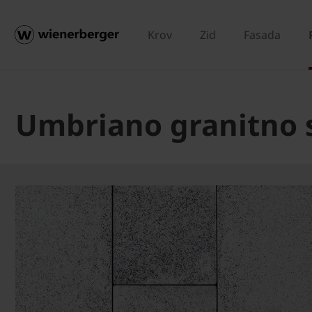
Krov
Zid
Fasada
Umbriano granitno 