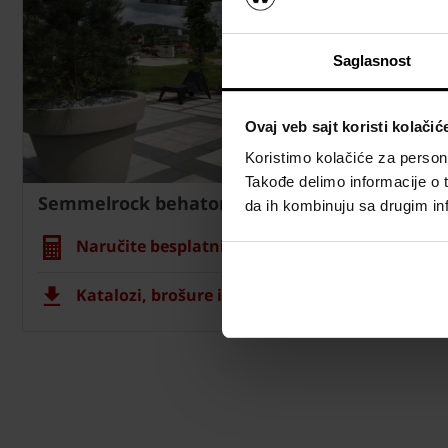
Saglasnost
Ovaj veb sajt koristi kolačić
Koristimo kolačiće za persona
Takođe delimo informacije o t
Semmelrock behaton
da ih kombinuju sa drugim inf
Naručite besplatni proračun materijala
Katalozi, brošure i tehnička dokumentacija