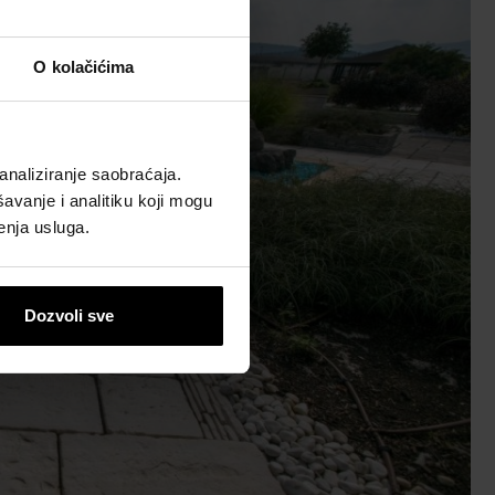
O kolačićima
analiziranje saobraćaja.
avanje i analitiku koji mogu
enja usluga.
Dozvoli sve