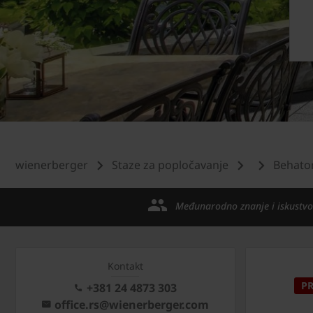
wienerberger
Staze za popločavanje
Behato
Međunarodno znanje i iskustvo
Kontakt
P
+381 24 4873 303
office.rs@wienerberger.com