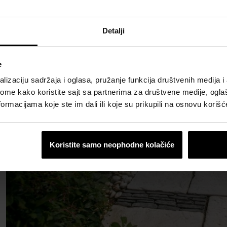
Detalji
e
lizaciju sadržaja i oglasa, pružanje funkcija društvenih medija i 
ome kako koristite sajt sa partnerima za društvene medije, oglaš
ormacijama koje ste im dali ili koje su prikupili na osnovu korišć
Koristite samo neophodne kolačiće