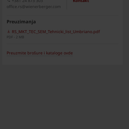
+381 24 873 303
Kontakt
office.rs@wienerberger.com
Preuzimanja
RS_MKT_TEC_SEM_Tehnicki_list_Umbriano.pdf
PDF - 2 MB
Preuzmite brošure i kataloge ovde