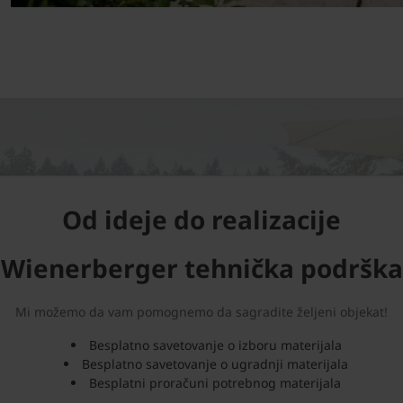
Od ideje do realizacije
Wienerberger tehnička podrška
Mi možemo da vam pomognemo da sagradite željeni objekat!
Besplatno savetovanje o izboru materijala
Besplatno savetovanje o ugradnji materijala
Besplatni proračuni potrebnog materijala