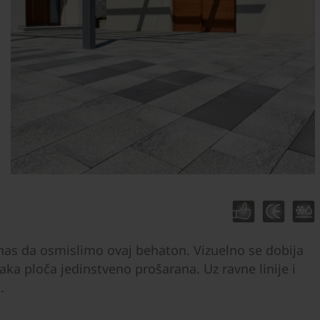
u nas da osmislimo ovaj behaton. Vizuelno se dobija
vaka ploča jedinstveno prošarana. Uz ravne linije i
.