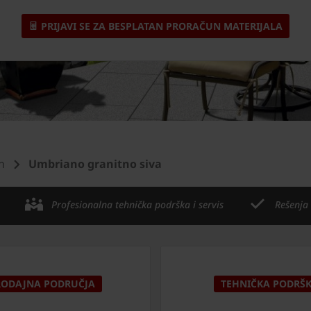
PRIJAVI SE ZA BESPLATAN PRORAČUN MATERIJALA
n
Umbriano granitno siva
Profesionalna tehnička podrška i servis
Rešenja
RODAJNA PODRUČJA
TEHNIČKA PODRŠ