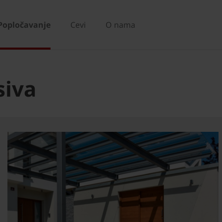
Popločavanje
Cevi
O nama
siva