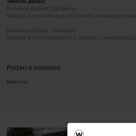
Tehnički podaci:
Dimenzije (DxŠxV): 50x25x8 cm
Debljina: 8 cm, Komada po m2: 8 kom., Komada po paleti
Dimenzije (DxŠxV): 75x50x8 cm
Debljina: 8 cm, Komada po m2: 2,66 kom., Komada po pal
Podaci o nosivosti
Nosivost