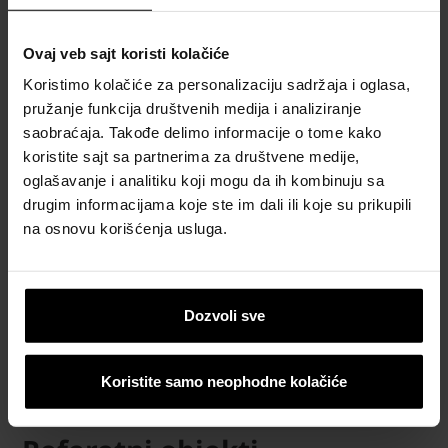
Ovaj veb sajt koristi kolačiće
Koristimo kolačiće za personalizaciju sadržaja i oglasa,
pružanje funkcija društvenih medija i analiziranje
Semmelrock
saobraćaja. Takođe delimo informacije o tome kako
behaton
koristite sajt sa partnerima za društvene medije,
Naručite
oglašavanje i analitiku koji mogu da ih kombinuju sa
besplatni
drugim informacijama koje ste im dali ili koje su prikupili
proračun
na osnovu korišćenja usluga.
materijala
Katalozi,
Dozvoli sve
brošure i
tehnička
dokumentacija
Koristite samo neophodne kolačiće