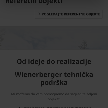
Referetni objekti
POGLEDAJTE REFERENTNE OBJEKTE
Od ideje do realizacije
Wienerberger tehnička
podrška
Mi možemo da vam pomognemo da sagradite željeni
objekat!
Besplatno savetovanje o izboru materijala