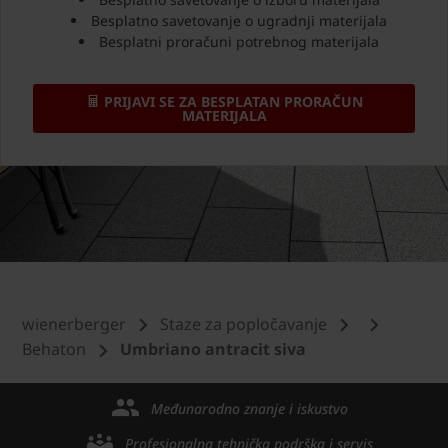
Besplatno savetovanje o ugradnji materijala
Besplatni proračuni potrebnog materijala
PRIJAVI SE ZA BESPLATAN PRORAČUN
MATERIJALA
wienerberger
Staze za popločavanje
Behaton
Umbriano antracit siva
Međunarodno znanje i iskustvo
Profesionalna tehnička podrška i servis