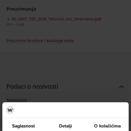
Preuzimanja
RS_MKT_TEC_SEM_Tehnicki_list_Umbriano.pdf
PDF - 2 MB
Preuzmite brošure i kataloge ovde
Podaci o nosivosti
Nosivost
Nosivost
Saglasnost
Detalji
O kolačićima