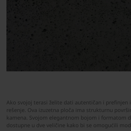
Ako svojoj terasi želite dati autentičan i prefinje
rešenje. Ova izuzetna ploča ima strukturnu površ
kamena. Svojom elegantnom bojom i formatom do
dostupne u dve veličine kako bi se omogućili modu