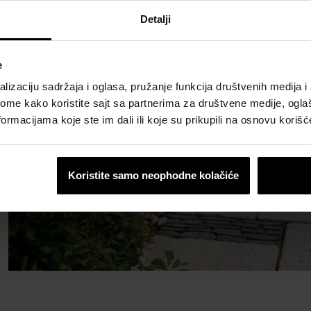
Detalji
e
lizaciju sadržaja i oglasa, pružanje funkcija društvenih medija i 
ome kako koristite sajt sa partnerima za društvene medije, oglaš
ormacijama koje ste im dali ili koje su prikupili na osnovu korišć
Koristite samo neophodne kolačiće