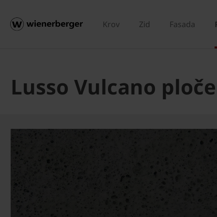
Krov
Zid
Fasada
Lusso Vulcano ploče