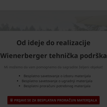
Od ideje do realizacije
Wienerberger tehnička podrška
Mi možemo da vam pomognemo da sagradite željeni objekat!
Besplatno savetovanje o izboru materijala
Besplatno savetovanje o ugradnji materijala
Besplatni proračuni potrebnog materijala
PRIJAVI SE ZA BESPLATAN PRORAČUN MATERIJALA