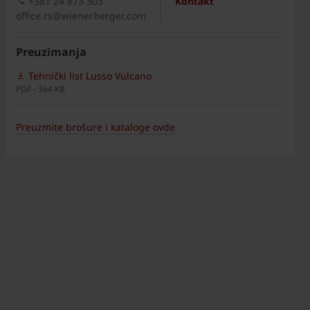
+381 24 873 303
Kontakt
office.rs@wienerberger.com
Preuzimanja
Tehnički list Lusso Vulcano
PDF - 364 KB
Preuzmite brošure i kataloge ovde