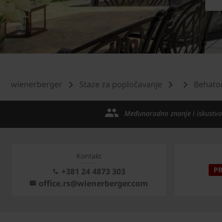
wienerberger
Staze za popločavanje
Behato
Međunarodno znanje i iskustvo
Kontakt
P
+381 24 4873 303
office.rs@wienerberger.com