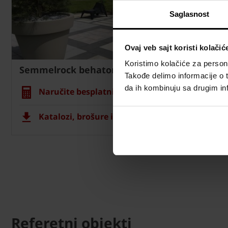
Saglasnost
Ovaj veb sajt koristi kolačić
Koristimo kolačiće za persona
Semmelrock behaton
Takođe delimo informacije o t
da ih kombinuju sa drugim inf
Naručite besplatni proračun materijala
Katalozi, brošure i tehnička dokumentacija
Referetni objekti