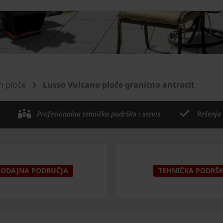
n ploče
Lusso Vulcano ploče granitno antracit
Profesionalna tehnička podrška i servis
Rešenja
RODAJNA PODRUČJA
TEHNIČKA PODRŠ