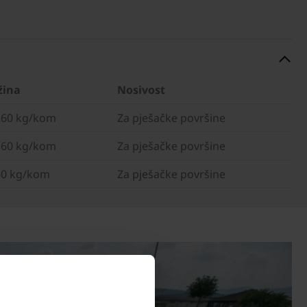
žina
Nosivost
,60 kg/kom
Za pješačke površine
,60 kg/kom
Za pješačke površine
50 kg/kom
Za pješačke površine