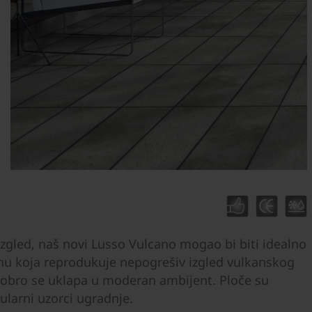
n izgled, naš novi Lusso Vulcano mogao bi biti idealno
inu koja reprodukuje nepogrešiv izgled vulkanskog
bro se uklapa u moderan ambijent. Ploče su
larni uzorci ugradnje.