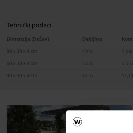
Tehnički podaci
Dimenzije (DxŠxV)
Debljina
Kom
90 x 30 x 4 cm
4 cm
1 ko
60 x 30 x 4 cm
4 cm
5,55
30 x 30 x 4 cm
4 cm
11,1