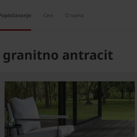
Popločavanje
Cevi
O nama
 granitno antracit