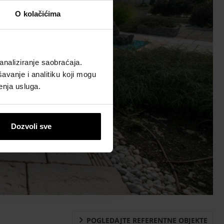
O kolačićima
analiziranje saobraćaja.
avanje i analitiku koji mogu
enja usluga.
Dozvoli sve
POGLEDAJTE REFERENTNE OBJEKTE