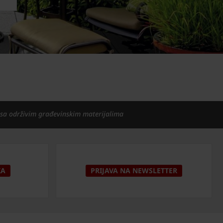
 sa održivim građevinskim materijalima
KA
PRIJAVA NA NEWSLETTER