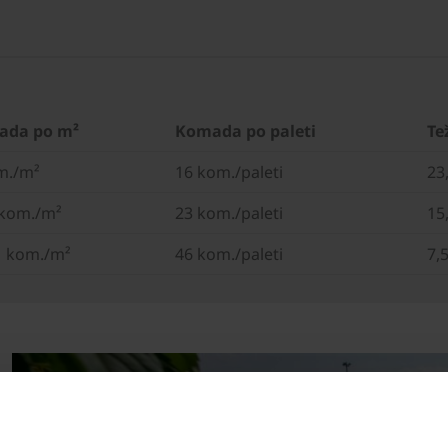
ada po m²
Komada po paleti
Te
m./m²
16 kom./paleti
23
 kom./m²
23 kom./paleti
15
1 kom./m²
46 kom./paleti
7,