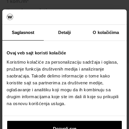
1 kom./m²
Komada po paleti
3,15 kom./paleti
Težina
Saglasnost
Detalji
O kolačićima
149,20 kg/kom
Nosivost
Za osobne automobile
Ovaj veb sajt koristi kolačiće
Koristimo kolačiće za personalizaciju sadržaja i oglasa,
pružanje funkcija društvenih medija i analiziranje
saobraćaja. Takođe delimo informacije o tome kako
koristite sajt sa partnerima za društvene medije,
oglašavanje i analitiku koji mogu da ih kombinuju sa
drugim informacijama koje ste im dali ili koje su prikupili
Semmelrock
na osnovu korišćenja usluga.
behaton
Naručite
besplatni
Dozvoli sve