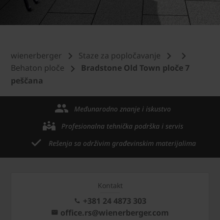
wienerberger
Staze za popločavanje
Behaton ploče
Bradstone Old Town ploče 7
peščana
Međunarodno znanje i iskustvo
Profesionalna tehnička podrška i servis
Rešenja sa održivim građevinskim materijalima
Kontakt
+381 24 4873 303
office.rs@wienerberger.com