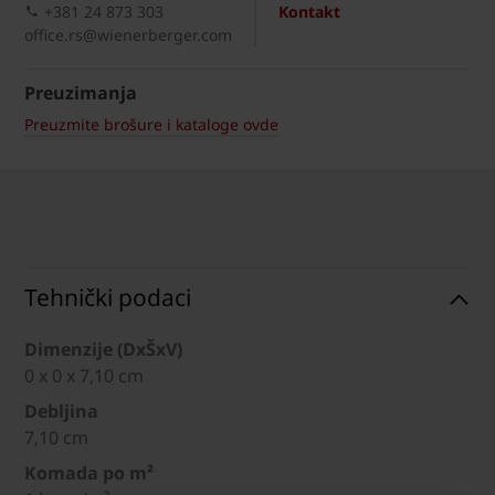
+381 24 873 303
Kontakt
office.rs@wienerberger.com
Preuzimanja
Preuzmite brošure i kataloge ovde
Tehnički podaci
Dimenzije (DxŠxV)
0 x 0 x 7,10 cm
Debljina
7,10 cm
Komada po m²