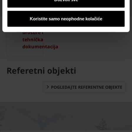
proračun
materijala
Koristite samo neophodne kolačiće
Katalozi,
brošure i
tehnička
dokumentacija
Referetni objekti
POGLEDAJTE REFERENTNE OBJEKTE