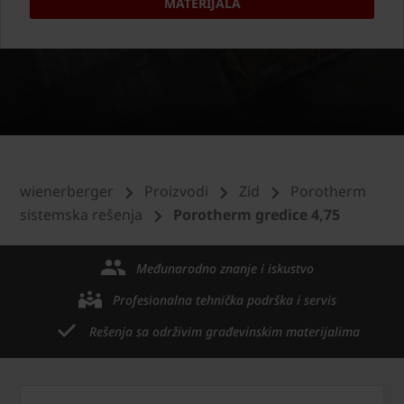
MATERIJALA
wienerberger
Proizvodi
Zid
Porotherm
sistemska rešenja
Porotherm gredice 4,75
Međunarodno znanje i iskustvo
Profesionalna tehnička podrška i servis
Rešenja sa održivim građevinskim materijalima