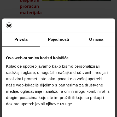
besplatni
proračun
materijala
Katalozi,
brošure i
tehnička
Privola
Pojedinosti
O nama
dokumentacija
Ova web-stranica koristi kolačiće
Referetni objekti
Kolačiće upotrebljavamo kako bismo personalizirali
sadržaj i oglase, omogućili značajke društvenih medija i
analizirali promet. Isto tako, podatke o vašoj upotrebi
POGLEDAJTE REFERENTNE OBJEKTE
naše web-lokacije dijelimo s partnerima za društvene
medije, oglašavanje i analizu, a oni ih mogu kombinirati s
drugim podacima koje ste im pružili ili koje su prikupili
dok ste upotrebljavali njihove usluge.