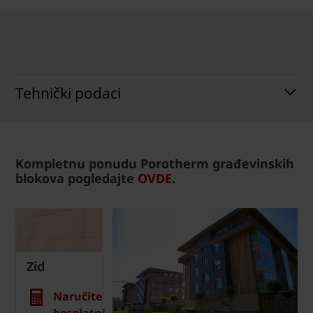
Tehnički podaci
Kompletnu ponudu Porotherm građevinskih
blokova pogledajte
OVDE
.
Zid
Naručite