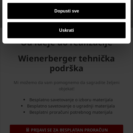
Dopusti sve
Uskrati
Od ideje do realizacije
Wienerberger tehnička
podrška
Mi možemo da vam pomognemo da sagradite željeni
objekat!
Besplatno savetovanje o izboru materijala
Besplatno savetovanje o ugradnji materijala
Besplatni proračuni potrebnog materijala
PRIJAVI SE ZA BESPLATAN PRORAČUN