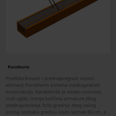
Predfabrikovani i prednapregnuti noseći
element Porotherm sistema međuspratnih
konstrukcija. Karakteriše je visoka nosivost,
mali ugibi, manja količina armature zbog
prednaprezanja, brža gradnja zbog većeg
osnog razmaka gredica (osni razmak 60 cm, a