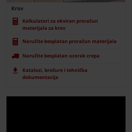
Krov
Kalkulatori za okviran proračun
materijala za krov
Naručite besplatan proračun materijala
Naručite besplatan uzorak crepa
Katalozi, brošure i tehnička
dokumentacija