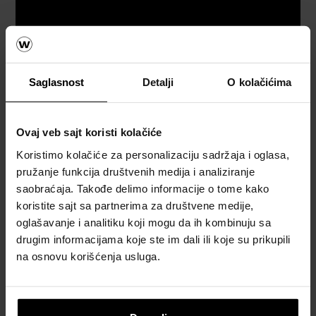
Saglasnost
Detalji
O kolačićima
Referetni objekti
Ovaj veb sajt koristi kolačiće
Koristimo kolačiće za personalizaciju sadržaja i oglasa,
POGLEDAJTE REFERENTNE OBJEKTE
pružanje funkcija društvenih medija i analiziranje
saobraćaja. Takođe delimo informacije o tome kako
koristite sajt sa partnerima za društvene medije,
oglašavanje i analitiku koji mogu da ih kombinuju sa
drugim informacijama koje ste im dali ili koje su prikupili
na osnovu korišćenja usluga.