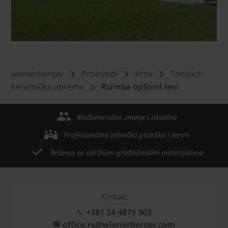
wienerberger
Proizvodi
Krov
Tondach
keramička oprema
Rumba opšivni levi
Međunarodno znanje i iskustvo
Profesionalna tehnička podrška i servis
Rešenja sa održivim građevinskim materijalima
Kontakt
+381 24 4873 303
office.rs@wienerberger.com