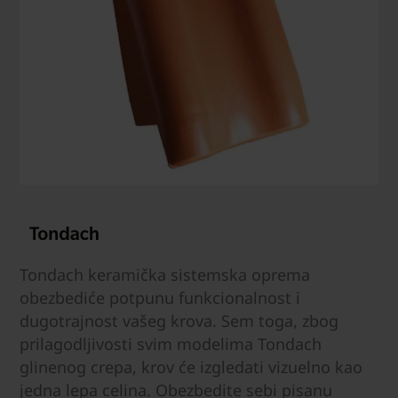
Tondach keramička sistemska oprema
obezbediće potpunu funkcionalnost i
dugotrajnost vašeg krova. Sem toga, zbog
prilagodljivosti svim modelima Tondach
glinenog crepa, krov će izgledati vizuelno kao
jedna lepa celina. Obezbedite sebi pisanu