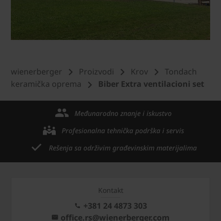
wienerberger
Proizvodi
Krov
Tondach
keramička oprema
Biber Extra ventilacioni set
Međunarodno znanje i iskustvo
Profesionalna tehnička podrška i servis
Rešenja sa održivim građevinskim materijalima
Kontakt
+381 24 4873 303
office.rs@wienerberger.com