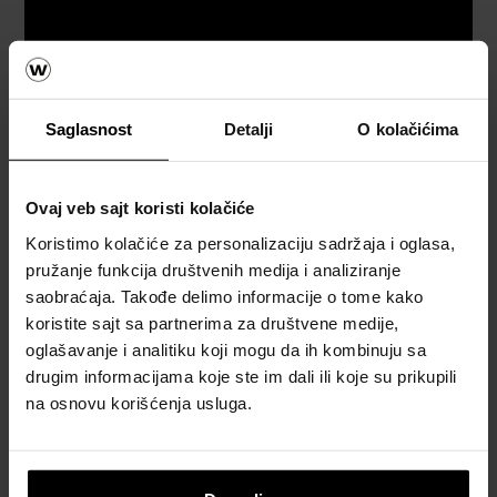
Saglasnost
Detalji
O kolačićima
Referetni objekti
Ovaj veb sajt koristi kolačiće
Koristimo kolačiće za personalizaciju sadržaja i oglasa,
POGLEDAJTE REFERENTNE OBJEKTE
pružanje funkcija društvenih medija i analiziranje
saobraćaja. Takođe delimo informacije o tome kako
koristite sajt sa partnerima za društvene medije,
oglašavanje i analitiku koji mogu da ih kombinuju sa
drugim informacijama koje ste im dali ili koje su prikupili
na osnovu korišćenja usluga.