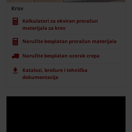
Krov
Kalkulatori za okviran proračun
materijala za krov
Naručite besplatan proračun materijala
Naručite besplatan uzorak crepa
Katalozi, brošure i tehnička
dokumentacija