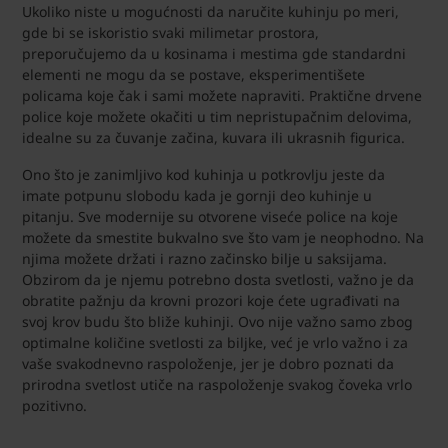
Ukoliko niste u mogućnosti da naručite kuhinju po meri,
gde bi se iskoristio svaki milimetar prostora,
preporučujemo da u kosinama i mestima gde standardni
elementi ne mogu da se postave, eksperimentišete
policama koje čak i sami možete napraviti. Praktične drvene
police koje možete okačiti u tim nepristupačnim delovima,
idealne su za čuvanje začina, kuvara ili ukrasnih figurica.
Ono što je zanimljivo kod kuhinja u potkrovlju jeste da
imate potpunu slobodu kada je gornji deo kuhinje u
pitanju. Sve modernije su otvorene viseće police na koje
možete da smestite bukvalno sve što vam je neophodno. Na
njima možete držati i razno začinsko bilje u saksijama.
Obzirom da je njemu potrebno dosta svetlosti, važno je da
obratite pažnju da krovni prozori koje ćete ugrađivati na
svoj krov budu što bliže kuhinji. Ovo nije važno samo zbog
optimalne količine svetlosti za biljke, već je vrlo važno i za
vaše svakodnevno raspoloženje, jer je dobro poznati da
prirodna svetlost utiče na raspoloženje svakog čoveka vrlo
pozitivno.