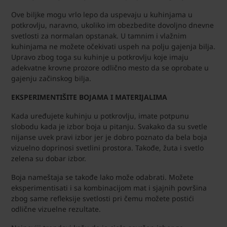
Ove biljke mogu vrlo lepo da uspevaju u kuhinjama u
potkrovlju, naravno, ukoliko im obezbedite dovoljno dnevne
svetlosti za normalan opstanak. U tamnim i vlažnim
kuhinjama ne možete očekivati uspeh na polju gajenja bilja.
Upravo zbog toga su kuhinje u potkrovlju koje imaju
adekvatne krovne prozore odlično mesto da se oprobate u
gajenju začinskog bilja.
EKSPERIMENTIŠITE BOJAMA I MATERIJALIMA
Kada uređujete kuhinju u potkrovlju, imate potpunu
slobodu kada je izbor boja u pitanju. Svakako da su svetle
nijanse uvek pravi izbor jer je dobro poznato da bela boja
vizuelno doprinosi svetlini prostora. Takođe, žuta i svetlo
zelena su dobar izbor.
Boja nameštaja se takođe lako može odabrati. Možete
eksperimentisati i sa kombinacijom mat i sjajnih površina
zbog same refleksije svetlosti pri čemu možete postići
odlične vizuelne rezultate.