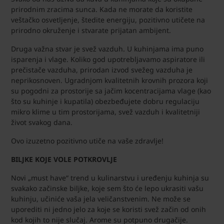
prirodnim zracima sunca. Kada ne morate da koristite
veštačko osvetljenje, štedite energiju, pozitivno utičete na
prirodno okruženje i stvarate prijatan ambijent.
Druga važna stvar je svež vazduh. U kuhinjama ima puno
isparenja i vlage. Koliko god upotrebljavamo aspiratore ili
prečistače vazduha, prirodan izvod svežeg vazduha je
neprikosnoven. Ugradnjom kvalitetnih krovnih prozora koji
su pogodni za prostorije sa jačim kocentracijama vlage (kao
što su kuhinje i kupatila) obezbeđujete dobru regulaciju
mikro klime u tim prostorijama, svež vazduh i kvalitetniji
život svakog dana.
Ovo izuzetno pozitivno utiče na vaše zdravlje!
BILJKE KOJE VOLE POTKROVLJE
Novi „must have“ trend u kulinarstvu i uređenju kuhinja su
svakako začinske biljke, koje sem što će lepo ukrasiti vašu
kuhinju, učiniće vaša jela veličanstvenim. Ne može se
uporediti ni jedno jelo za koje se koristi svež začin od onih
kod kojih to nije slučaj. Arome su potpuno drugačije.