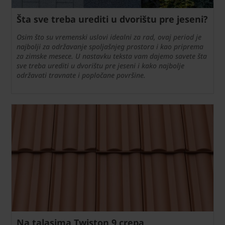
Šta sve treba urediti u dvorištu pre jeseni?
Osim što su vremenski uslovi idealni za rad, ovaj period je
najbolji za održavanje spoljašnjeg prostora i kao priprema
za zimske mesece. U nastavku teksta vam dajemo savete šta
sve treba urediti u dvorištu pre jeseni i kako najbolje
održavati travnate i popločane površine.
Na talasima Twiston 9 crepa