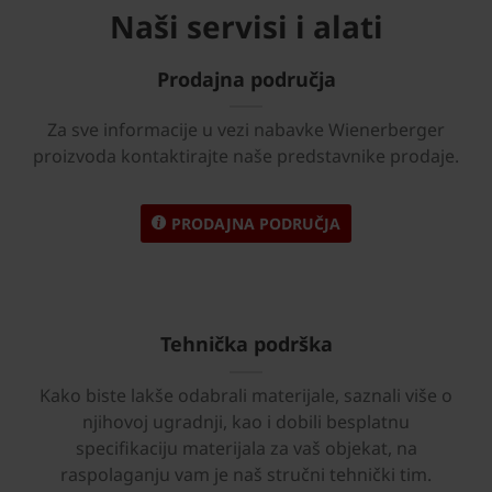
Naši servisi i alati
Prodajna područja
Za sve informacije u vezi nabavke Wienerberger
proizvoda kontaktirajte naše predstavnike prodaje.
PRODAJNA PODRUČJA
Tehnička podrška
Kako biste lakše odabrali materijale, saznali više o
njihovoj ugradnji, kao i dobili besplatnu
specifikaciju materijala za vaš objekat, na
raspolaganju vam je naš stručni tehnički tim.