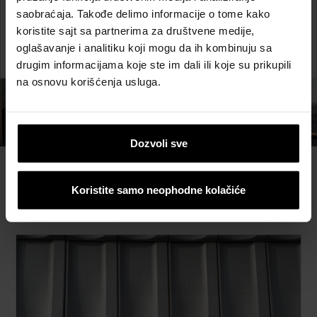
kontaktirati.
saobraćaja. Takođe delimo informacije o tome kako
koristite sajt sa partnerima za društvene medije,
POŠALJI NAM UPIT!
oglašavanje i analitiku koji mogu da ih kombinuju sa
drugim informacijama koje ste im dali ili koje su prikupili
na osnovu korišćenja usluga.
Dozvoli sve
Pročitajte još...
Koristite samo neophodne kolačiće