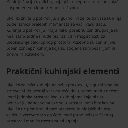
Kuhinje čuvaju tradiciju, najlepše recepte za mirisne kolače
i uspomene na lepe trenutke u životu.
Ukoliko živite u potkrovlju, sigurno i vi želite da vaša kuhinja
bude riznica prelepih momenata za vas i vašu decu.
Kuhinje u potkrovlju imaju neku posebnu čar, drugačije su,
nisu standardne i nude niz različitih mogućnosti za
ulepševanje celokupnog prostora. Posebno su zanimljive
„open concept“ kuhinje koje su spojene sa trpezarijom ili
dnevnim boravkom.
Praktični kuhinjski elementi
Ukoliko se vaša kuhinja nalazi u potkrovlju, sigurni smo da
ste svesni da postoji verovatnoća da u prvom mahu nećete
imati jednako prostora kao u kuhinjama koje nisu u
potkrovlju, odnosno nalaze se u prostorijama bez kosina.
Ukoliko ne planirate dobro raspored kuhinjskih delova,
velika je verovatnoća da ćete imati puno neiskorišćenog
prostora i manjka mesta za odlaganje.