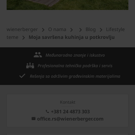
wienerberger
O nama
Blog
Lifestyle
teme
Moja savršena kuhinja u potkrovlju
Međunarodno znanje i iskustvo
Profesionalna tehnička podrška i servis
Rešenja sa održivim građevinskim materijalima
Kontakt
+381 24 4873 303
office.rs@wienerberger.com