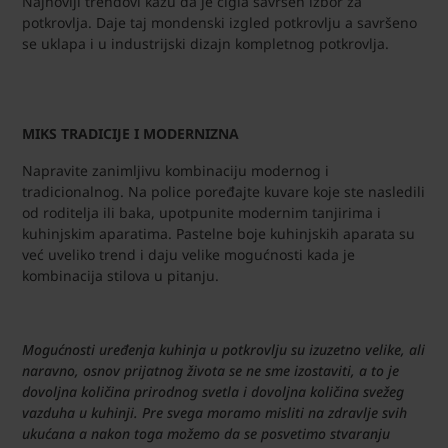
Najnoviji trendovi kažu da je cigla savršen izbor za
potkrovlja. Daje taj mondenski izgled potkrovlju a savršeno
se uklapa i u industrijski dizajn kompletnog potkrovlja.
MIKS TRADICIJE I MODERNIZNA
Napravite zanimljivu kombinaciju modernog i
tradicionalnog. Na police poređajte kuvare koje ste nasledili
od roditelja ili baka, upotpunite modernim tanjirima i
kuhinjskim aparatima. Pastelne boje kuhinjskih aparata su
već uveliko trend i daju velike mogućnosti kada je
kombinacija stilova u pitanju.
Mogućnosti uređenja kuhinja u potkrovlju su izuzetno velike, ali
naravno, osnov prijatnog života se ne sme izostaviti, a to je
dovoljna količina prirodnog svetla i dovoljna količina svežeg
vazduha u kuhinji. Pre svega moramo misliti na zdravlje svih
ukućana a nakon toga možemo da se posvetimo stvaranju