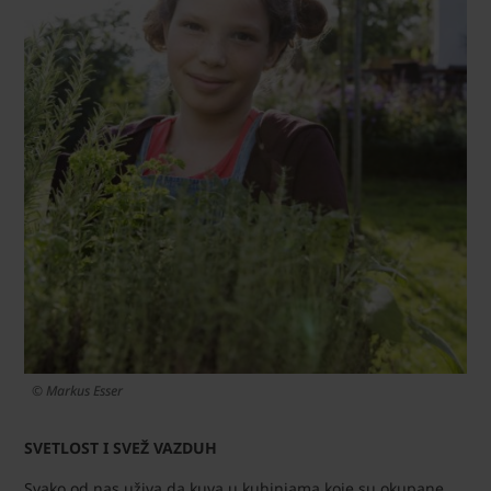
© Markus Esser
SVETLOST I SVEŽ VAZDUH
Svako od nas uživa da kuva u kuhinjama koje su okupane