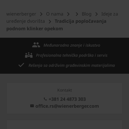
wienerberger
O nama
Blog
Ideje za
uređenje dvorišta
Tradicija popločavanja
podnom klinker opekom
Međunarodno znanje i iskustvo
Profesionalna tehnička podrška i servis
Rešenja sa održivim građevinskim materijalima
Kontakt
+381 24 4873 303
office.rs@wienerberger.com