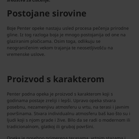
Postojane sirovine
Boje Penter opeke nastaju usled procesa pečenja prirodne
gline. Iz tog razloga boja je mnogo postojanija od one na
glaziranim pločicama. Osim toga, odlikuju se
neograničenim vekom trajanja te neosetljivošću na
vremenske uslove.
Proizvod s karakterom
Penter podna opeka je proizvod s karakterom koji s
godinama postaje zreliji i lepši. Upravo opeka stvara
posebnu, nezamenjivu atmosferu u vrtu, na terasi i javnim
površinama. Stvara individualnu atmosferu baš kao što su i
ljudi koji s njom grade i žive. Bilo da se radi o modernom ili
tradicionalnom, glatkoj ili gruboj površini.
Opeka je posebno primerena terasama, vrtnim stazama i