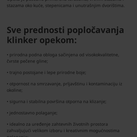
stazama oko kuće, stepenicama i unutrašnjim dvorištima.
Sve prednosti popločavanja
klinker opekom:
• prirodna podna obloga sačinjena od visokokvalitetne,
čvrste pečene gline;
• trajno postojane i lepe prirodne boje;
• otpornost na smrzavanje, prljavštinu i kontaminaciju iz
okoline;
• sigurna i stabilna površina otporna na klizanje;
• jednostavno polaganje;
• idealno za uređenje zahtevnih životnih prostora
zahvaljujući velikom izboru i kreativnim mogućnostima
polaganja;