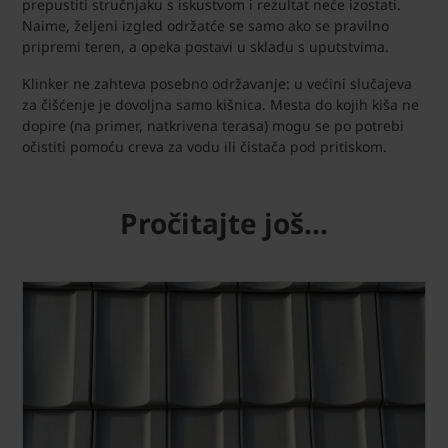
prepustiti stručnjaku s iskustvom i rezultat neće izostati.
Naime, željeni izgled održatće se samo ako se pravilno
pripremi teren, a opeka postavi u skladu s uputstvima.
Klinker ne zahteva posebno održavanje: u većini slučajeva
za čišćenje je dovoljna samo kišnica. Mesta do kojih kiša ne
dopire (na primer, natkrivena terasa) mogu se po potrebi
očistiti pomoću creva za vodu ili čistača pod pritiskom.
Pročitajte još...