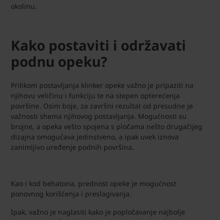
okolinu.
Kako postaviti i održavati
podnu opeku?
Prilikom postavljanja klinker opeke važno je pripaziti na
njihovu veličinu i funkciju te na stepen opterećenja
površine. Osim boje, za završni rezultat od presudne je
važnosti shema njihovog postavljanja. Mogućnosti su
brojne, a opeka vešto spojena s pločama nešto drugačijeg
dizajna omogućava jedinstveno, a ipak uvek iznova
zanimljivo uređenje podnih površina.
Kao i kod behatona, prednost opeke je mogućnost
ponovnog korišćenja i preslagivanja.
Ipak, važno je naglasiti kako je popločavanje najbolje