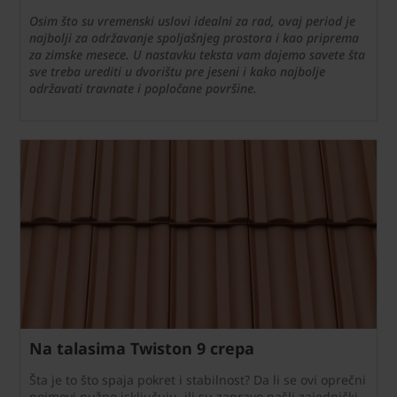
Osim što su vremenski uslovi idealni za rad, ovaj period je
najbolji za održavanje spoljašnjeg prostora i kao priprema
za zimske mesece. U nastavku teksta vam dajemo savete šta
sve treba urediti u dvorištu pre jeseni i kako najbolje
održavati travnate i popločane površine.
Na talasima Twiston 9 crepa
Šta je to što spaja pokret i stabilnost? Da li se ovi oprečni
pojmovi nužno isključuju, ili su zapravo našli zajednički