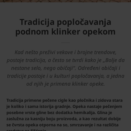
Tradicija popločavanja
podnom klinker opekom
Kad nešto preživi vekove i brojne trendove,
postaje tradicija, a često se tvrdi kako je „Bolje da
nestane selo, nego običaji“. Određeni običaji i
tradicije postoje i u kulturi popločavanja, a jedna
od njih je primena klinker opeke.
Tradicija primene pečene cigle kao pločnika i zidova stara
je koliko i sama istorija gradnje. Opeka nastaje pečenjem
posebne vrste gline bez dodatka hemikalija. Glina je
zaslužna za kasniju boju proizvoda, a kao rezultat dobije
se čvrsta opeka otporna na so, smrzavanje i na različita
sredstva za čišćenje.