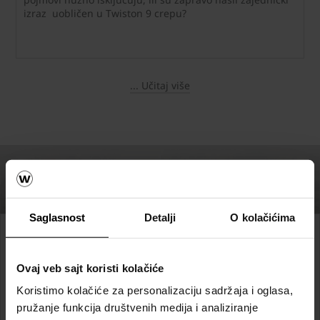
izraz uobličen u Twiston 9 crepu?
... Učitaj više
Saglasnost
Detalji
O kolačićima
Od ideje do realizacije
Ovaj veb sajt koristi kolačiće
Wienerberger tehnička
Koristimo kolačiće za personalizaciju sadržaja i oglasa,
podrška
pružanje funkcija društvenih medija i analiziranje