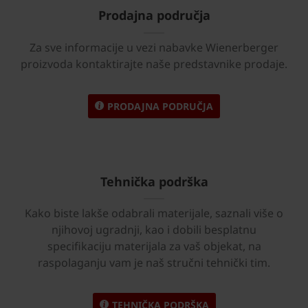
Prodajna područja
Za sve informacije u vezi nabavke Wienerberger
proizvoda kontaktirajte naše predstavnike prodaje.
PRODAJNA PODRUČJA
Tehnička podrška
Kako biste lakše odabrali materijale, saznali više o
njihovoj ugradnji, kao i dobili besplatnu
specifikaciju materijala za vaš objekat, na
raspolaganju vam je naš stručni tehnički tim.
TEHNIČKA PODRŠKA