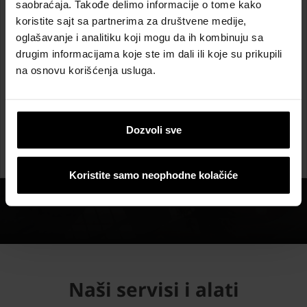
saobraćaja. Takođe delimo informacije o tome kako
koristite sajt sa partnerima za društvene medije,
Mi možemo da vam pomognemo da sagradite željeni
oglašavanje i analitiku koji mogu da ih kombinuju sa
objekat!
drugim informacijama koje ste im dali ili koje su prikupili
Besplatno savetovanje o izboru materijala
na osnovu korišćenja usluga.
Besplatno savetovanje o ugradnji materijala
Besplatni proračuni potrebnog materijala
Dozvoli sve
PRIJAVI SE ZA BESPLATAN PRORAČUN
MATERIJALA
Koristite samo neophodne kolačiće
Naši servisi i alati