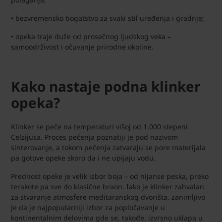
• bezvremensko bogatstvo za svaki stil uređenja i gradnje;
• opeka traje duže od prosečnog ljudskog veka –
samoodrživost i očuvanje prirodne okoline.
Kako nastaje podna klinker
opeka?
Klinker se peče na temperaturi višoj od 1.000 stepeni
Celzijusa. Proces pečenja poznatiji je pod nazivom
sinterovanje, a tokom pečenja zatvaraju se pore materijala
pa gotove opeke skoro da i ne upijaju vodu.
Prednost opeke je velik izbor boja – od nijanse peska, preko
terakote pa sve do klasične braon. Iako je klinker zahvalan
za stvaranje atmosfere meditaranskog dvorišta, zanimljivo
je da je najpopularniji izbor za popločavanje u
kontinentalnim delovima gde se, takođe, izvrsno uklapa u