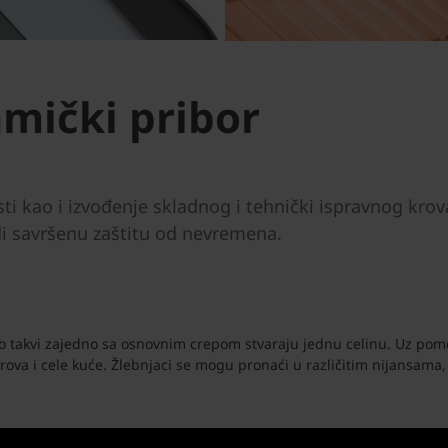
amički pribor
sti kao i izvođenje skladnog i tehnički ispravnog kro
di savršenu zaštitu od nevremena.
ao takvi zajedno sa osnovnim crepom stvaraju jednu celinu. Uz po
ova i cele kuće. Žlebnjaci se mogu pronaći u različitim nijansama,