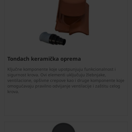
Tondach keramička oprema
Ključne komponente koje upotpunjuju funkcionalnost i
sigurnost krova. Ovi elementi uključuju žlebnjake,
ventilacione, opšivne crepove kao i druge komponente koje
omogućavaju pravilno odvijanje ventilacije i zaštitu celog
krova.