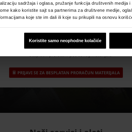
Od ideje do realizacije
lizaciju sadržaja i oglasa, pružanje funkcija društvenih medija i 
ome kako koristite sajt sa partnerima za društvene medije, oglaš
Wienerberger tehnička podrška
ormacijama koje ste im dali ili koje su prikupili na osnovu korišć
Mi možemo da vam pomognemo da sagradite željeni objekat!
Koristite samo neophodne kolačiće
Besplatno savetovanje o izboru materijala
Besplatno savetovanje o ugradnji materijala
Besplatni proračuni potrebnog materijala
PRIJAVI SE ZA BESPLATAN PRORAČUN MATERIJALA