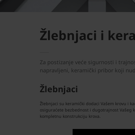
Žlebnjaci i ker
Za postizanje veće sigurnosti i trajno
napravljeni, keramički pribor koji nu
Žlebnjaci
Žlebnjaci su keramički dodaci Vašem krovu i k
osiguraćete bezbednost i dugotrajnost Vašeg kr
kompletnu konstrukciju krova.