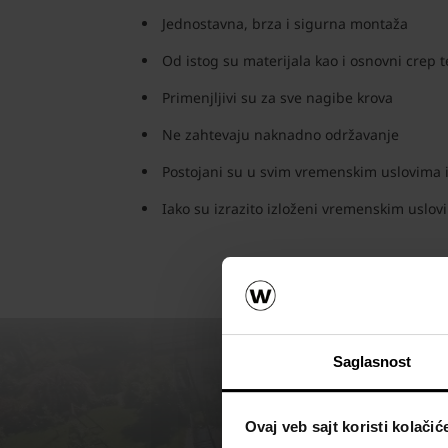
Jednostavna, brza i sigurna montaža
Od istog su materijala kao i osnovni crep
Primenjljivi su za sve nagibe krova
Ne zahtevaju naknadno održavanje
Postojani su u svim vremenskim uslovima i
Iako su izrazito izloženi vremenskim uslov
Saglasnost
Ovaj veb sajt koristi kolačić