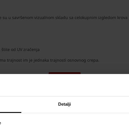
 te su u savršenom vizualnom skladu sa celokupnim izgledom krova
 štite od UV zračenja
ima trajnost im je jednaka trajnosti osnovnog crepa.
POVRATAK
Detalji
e