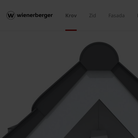
Krov
Zid
Fasada