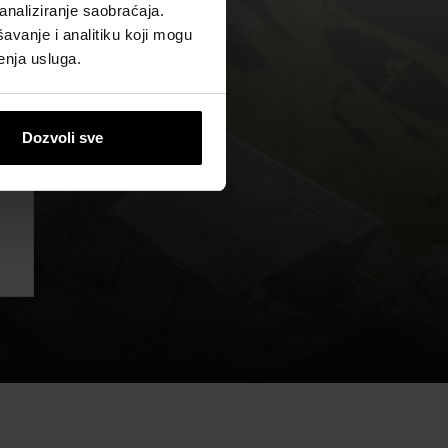
analiziranje saobraćaja.
avanje i analitiku koji mogu
enja usluga.
Dozvoli sve