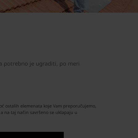
va potrebno je ugraditi, po meri
moć ostalih elemenata koje Vam preporučujemo,
 a na taj način savršeno se uklapaju u