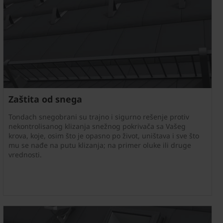
Zaštita od snega
Tondach snegobrani su trajno i sigurno rešenje protiv
nekontrolisanog klizanja snežnog pokrivača sa Vašeg
krova, koje, osim što je opasno po život, uništava i sve što
mu se nađe na putu klizanja; na primer oluke ili druge
vrednosti.