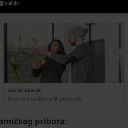
Zatraži uzorak
Uveri se u kvalitet naših proizvoda
amičkog pribora: