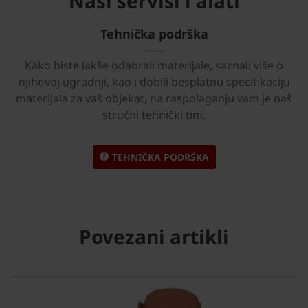
Naši servisi i alati
Tehnička podrška
Kako biste lakše odabrali materijale, saznali više o
njihovoj ugradnji, kao i dobili besplatnu specifikaciju
materijala za vaš objekat, na raspolaganju vam je naš
stručni tehnički tim.
TEHNIČKA PODRŠKA
Povezani artikli