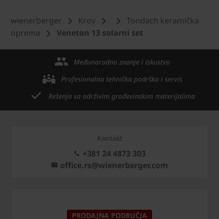
wienerberger
Krov
Tondach keramička
oprema
Veneton 13 solarni set
Međunarodno znanje i iskustvo
Profesionalna tehnička podrška i servis
Rešenja sa održivim građevinskim materijalima
Kontakt
+381 24 4873 303
office.rs@wienerberger.com
PRODAJNA PODRUČJA