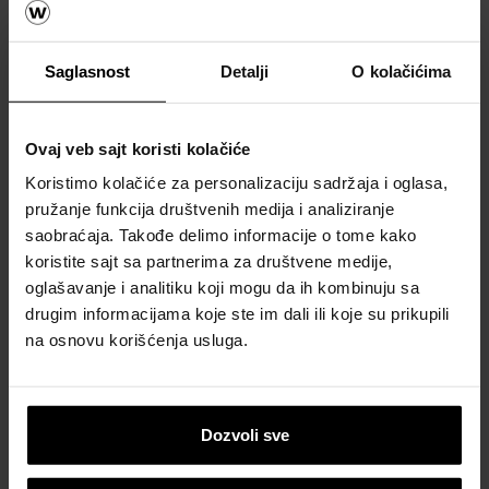
za krov
Naručite
Saglasnost
Detalji
O kolačićima
besplatan
proračun
materijala
Ovaj veb sajt koristi kolačiće
Naručite
Koristimo kolačiće za personalizaciju sadržaja i oglasa,
besplatan
pružanje funkcija društvenih medija i analiziranje
uzorak
saobraćaja. Takođe delimo informacije o tome kako
crepa
koristite sajt sa partnerima za društvene medije,
oglašavanje i analitiku koji mogu da ih kombinuju sa
Katalozi,
drugim informacijama koje ste im dali ili koje su prikupili
brošure i
na osnovu korišćenja usluga.
tehnička
dokumentacija
Dozvoli sve