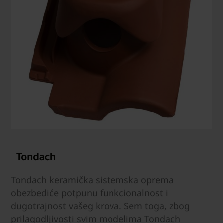
Tondach keramička sistemska oprema
obezbediće potpunu funkcionalnost i
dugotrajnost vašeg krova. Sem toga, zbog
prilagodljivosti svim modelima Tondach