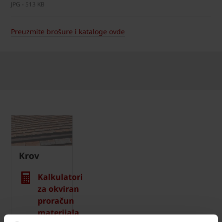
JPG - 513 KB
Preuzmite brošure i kataloge ovde
Krov
Kalkulatori
za okviran
proračun
materijala