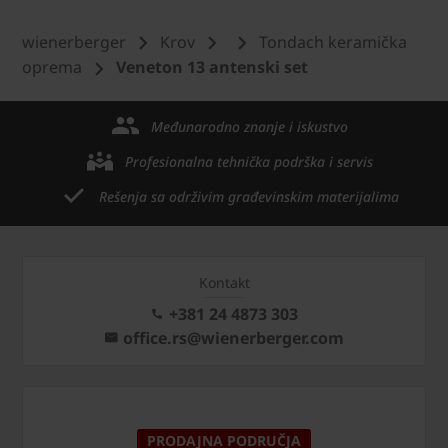
wienerberger
Krov
Tondach keramička
oprema
Veneton 13 antenski set
Međunarodno znanje i iskustvo
Profesionalna tehnička podrška i servis
Rešenja sa održivim građevinskim materijalima
Kontakt
+381 24 4873 303
office.rs@wienerberger.com
PRODAJNA PODRUČJA