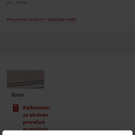
JPG - 415 KB
Preuzmite brošure i kataloge ovde
Krov
Kalkulatori
za okviran
proračun
materijala