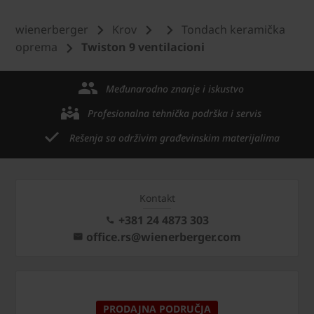
wienerberger
Krov
Tondach keramička
oprema
Twiston 9 ventilacioni
Međunarodno znanje i iskustvo
Profesionalna tehnička podrška i servis
Rešenja sa održivim građevinskim materijalima
Kontakt
+381 24 4873 303
office.rs@wienerberger.com
PRODAJNA PODRUČJA