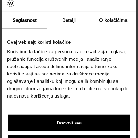
za krov
Naručite
Saglasnost
Detalji
O kolačićima
besplatan
proračun
materijala
Ovaj veb sajt koristi kolačiće
Naručite
Koristimo kolačiće za personalizaciju sadržaja i oglasa,
besplatan
pružanje funkcija društvenih medija i analiziranje
uzorak
saobraćaja. Takođe delimo informacije o tome kako
crepa
koristite sajt sa partnerima za društvene medije,
oglašavanje i analitiku koji mogu da ih kombinuju sa
Katalozi,
drugim informacijama koje ste im dali ili koje su prikupili
brošure i
na osnovu korišćenja usluga.
tehnička
dokumentacija
Dozvoli sve