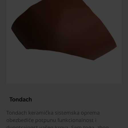
Tondach keramička sistemska oprema
obezbediće potpunu funkcionalnost i
dugotrajnost vašeg krova. Sem toga, zbog