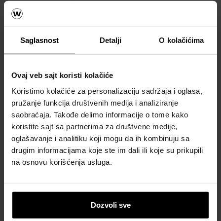
materijala
za krov
Naručite
Saglasnost
Detalji
O kolačićima
besplatan
proračun
Ovaj veb sajt koristi kolačiće
materijala
Koristimo kolačiće za personalizaciju sadržaja i oglasa,
Naručite
pružanje funkcija društvenih medija i analiziranje
besplatan
saobraćaja. Takođe delimo informacije o tome kako
uzorak
koristite sajt sa partnerima za društvene medije,
crepa
oglašavanje i analitiku koji mogu da ih kombinuju sa
drugim informacijama koje ste im dali ili koje su prikupili
Katalozi,
na osnovu korišćenja usluga.
brošure i
tehnička
dokumentacija
Dozvoli sve