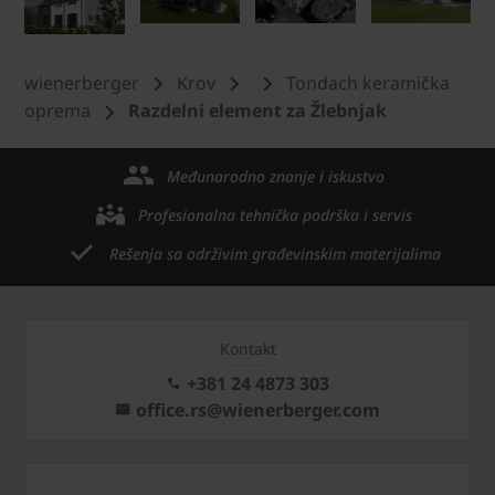
wienerberger
Krov
Tondach keramička
oprema
Razdelni element za Žlebnjak
Međunarodno znanje i iskustvo
Profesionalna tehnička podrška i servis
Rešenja sa održivim građevinskim materijalima
Kontakt
+381 24 4873 303
office.rs@wienerberger.com