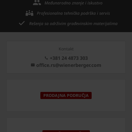
Međunarodno znanje i iskustvo
Profesionalna tehnička podrška i servis
Rešenja sa održivim građevinskim materijalima
Kontakt
+381 24 4873 303
office.rs@wienerberger.com
PRODAJNA PODRUČJA