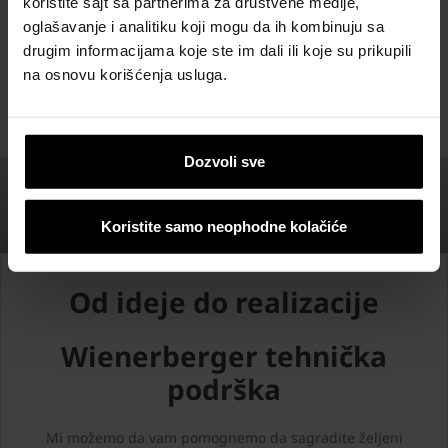
koristite sajt sa partnerima za društvene medije,
POGLEDAJTE REFERENTNE OBJEKTE
oglašavanje i analitiku koji mogu da ih kombinuju sa
drugim informacijama koje ste im dali ili koje su prikupili
na osnovu korišćenja usluga.
Dozvoli sve
Koristite samo neophodne kolačiće
Od ideje do realizacije
Wienerberger tehnička
podrška
Mi možemo da vam pomognemo da sagradite željeni