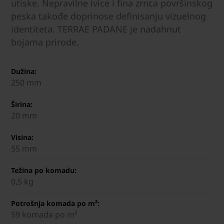
utiske. Nepravilne ivice i fina zrnca površinskog
peska takođe doprinose definisanju vizuelnog
identiteta. TERRAE PADANE je nadahnut
bojama prirode.
Dužina:
250 mm
Širina:
20 mm
Visina:
55 mm
Težina po komadu:
0,5 kg
Potrošnja komada po m²:
59 komada po m²