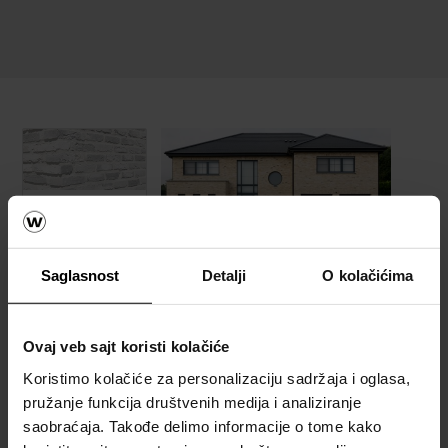
Fasada
Katalozi,
brošure i
Saglasnost
Detalji
O kolačićima
tehnička
dokumentacija
Ovaj veb sajt koristi kolačiće
Koristimo kolačiće za personalizaciju sadržaja i oglasa,
Referetni objekti
pružanje funkcija društvenih medija i analiziranje
saobraćaja. Takođe delimo informacije o tome kako