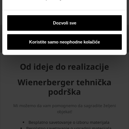
Dozvoli sve
Koristite samo neophodne kolačiće
Od ideje do realizacije
Wienerberger tehnička
podrška
Mi možemo da vam pomognemo da sagradite željeni
objekat!
Besplatno savetovanje o izboru materijala
Besplatno savetovanje o ugradnji materijala