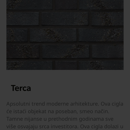
Apsolutni trend moderne arhitekture. Ova cigla
će istaći objekat na poseban, smeo način.
Tamne nijanse u prethodnim godinama sve
više osvajaju srca investitora. Ova cigla dolazi u