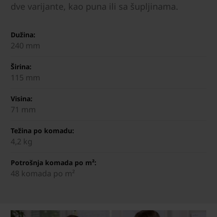
dve varijante, kao puna ili sa šupljinama.
Dužina:
240 mm
Širina:
115 mm
Visina:
71 mm
Težina po komadu:
4,2 kg
Potrošnja komada po m²:
48 komada po m²