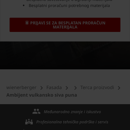
Besplatni proračuni potrebnog materijala
PRIJAVI SE ZA BESPLATAN PRORAČUN
MATERIJALA
wienerberger
Fasada
Terca proizvodi
Ambijent vulkansko siva puna
Međunarodno znanje i iskustvo
Profesionalna tehnička podrška i servis