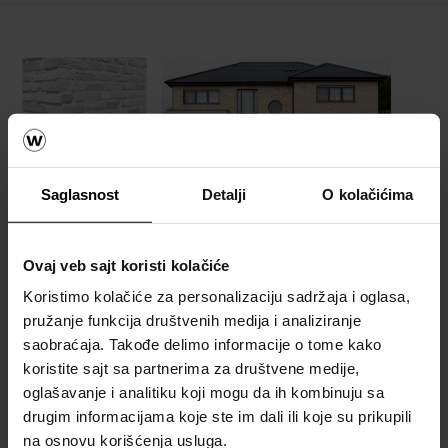
Fasada
Katalozi,
Saglasnost
Detalji
O kolačićima
brošure i
tehnička
dokumentacija
Ovaj veb sajt koristi kolačiće
Koristimo kolačiće za personalizaciju sadržaja i oglasa,
pružanje funkcija društvenih medija i analiziranje
Referetni objekti
saobraćaja. Takođe delimo informacije o tome kako
koristite sajt sa partnerima za društvene medije,
POGLEDAJTE REFERENTNE OBJEKTE
oglašavanje i analitiku koji mogu da ih kombinuju sa
drugim informacijama koje ste im dali ili koje su prikupili
na osnovu korišćenja usluga.