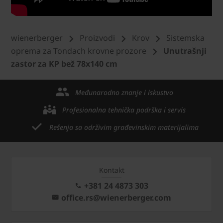
wienerberger
Proizvodi
Krov
Sistemska
oprema za Tondach krovne prozore
Unutrašnji
zastor za KP bež 78x140 cm
Međunarodno znanje i iskustvo
Profesionalna tehnička podrška i servis
Rešenja sa održivim građevinskim materijalima
Kontakt
+381 24 4873 303
office.rs@wienerberger.com