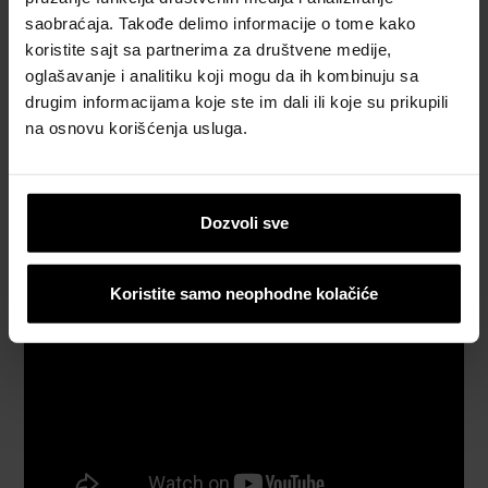
saobraćaja. Takođe delimo informacije o tome kako
Naručite besplatan proračun materijala
koristite sajt sa partnerima za društvene medije,
oglašavanje i analitiku koji mogu da ih kombinuju sa
Naručite besplatan uzorak crepa
drugim informacijama koje ste im dali ili koje su prikupili
na osnovu korišćenja usluga.
Katalozi, brošure i tehnička
dokumentacija
Dozvoli sve
Koristite samo neophodne kolačiće