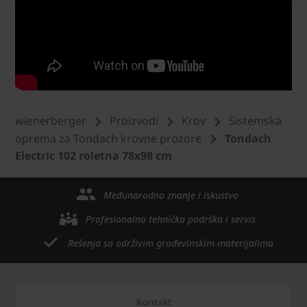
wienerberger
Proizvodi
Krov
Sistemska
oprema za Tondach krovne prozore
Tondach
Electric 102 roletna 78x98 cm
Međunarodno znanje i iskustvo
Profesionalna tehnička podrška i servis
Rešenja sa održivim građevinskim materijalima
Kontakt