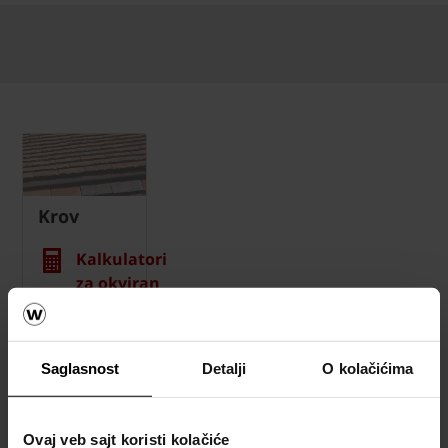
Krov
Kalkulatori
za okviran
proračun
materijala
za krov
Saglasnost
Detalji
O kolačićima
Naručite
besplatan
Ovaj veb sajt koristi kolačiće
proračun