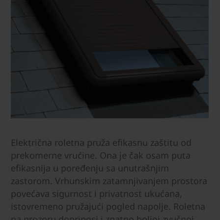
Električna roletna pruža efikasnu zaštitu od
prekomerne vrućine. Ona je čak osam puta
efikasnija u poređenju sa unutrašnjim
zastorom. Vrhunskim zatamnjivanjem prostora
povećava sigurnost i privatnost ukućana,
istovremeno pružajući pogled napolje. Roletna
na prozoru doprinosi i znatno boljoj zvučnoj