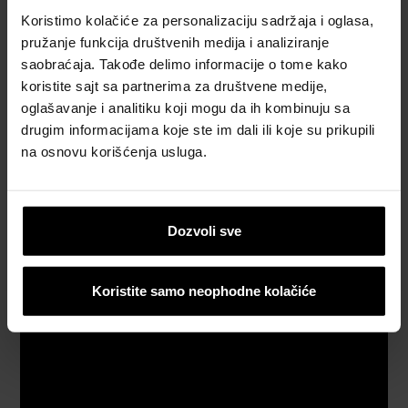
materijala
Koristimo kolačiće za personalizaciju sadržaja i oglasa,
pružanje funkcija društvenih medija i analiziranje
Naručite
saobraćaja. Takođe delimo informacije o tome kako
besplatan
koristite sajt sa partnerima za društvene medije,
uzorak
oglašavanje i analitiku koji mogu da ih kombinuju sa
crepa
drugim informacijama koje ste im dali ili koje su prikupili
na osnovu korišćenja usluga.
Katalozi,
brošure i
tehnička
Dozvoli sve
dokumentacija
Koristite samo neophodne kolačiće