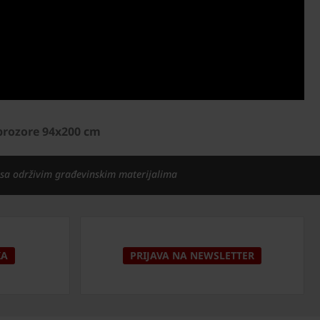
prozore 94x200 cm
 sa održivim građevinskim materijalima
KA
PRIJAVA NA NEWSLETTER