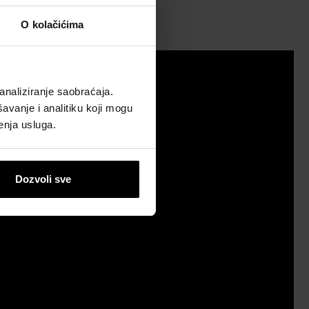
O kolačićima
analiziranje saobraćaja.
avanje i analitiku koji mogu
enja usluga.
Dozvoli sve