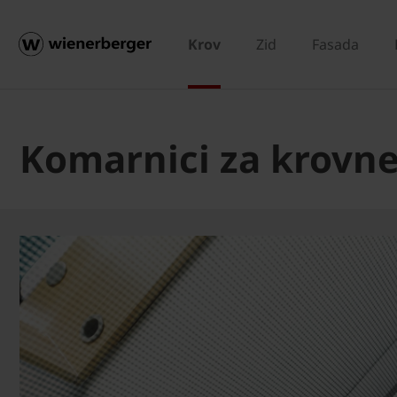
Krov
Zid
Fasada
Komarnici za krovn