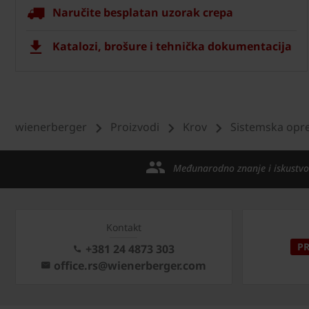
Naručite besplatan uzorak crepa
Katalozi, brošure i tehnička dokumentacija
wienerberger
Proizvodi
Krov
Sistemska opr
Međunarodno znanje i iskustvo
Kontakt
P
+381 24 4873 303
office.rs@wienerberger.com