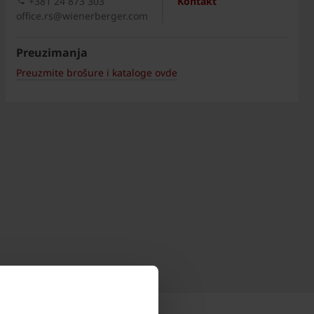
+381 24 873 303
Kontakt
office.rs@wienerberger.com
Preuzimanja
Preuzmite brošure i kataloge ovde