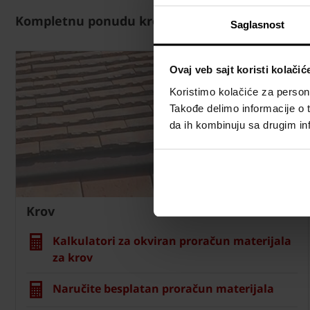
Kompletnu ponudu krovnih prozora i sistemski
Saglasnost
Ovaj veb sajt koristi kolačić
Koristimo kolačiće za persona
Takođe delimo informacije o t
da ih kombinuju sa drugim inf
Krov
Kalkulatori za okviran proračun materijala
za krov
Naručite besplatan proračun materijala