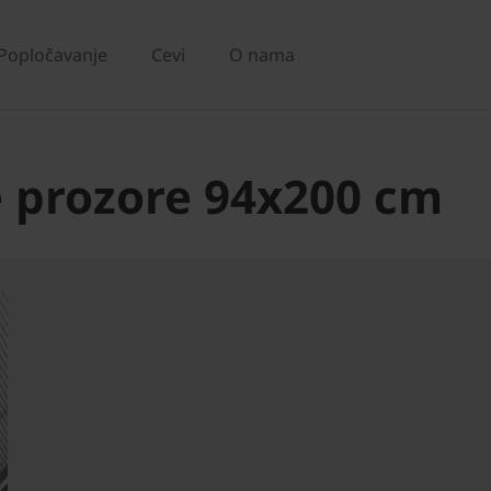
Popločavanje
Cevi
O nama
e prozore 94x200 cm