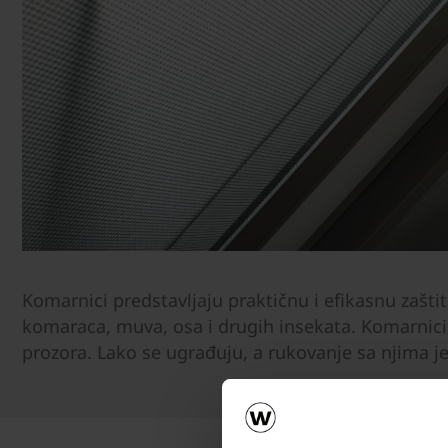
Komarnici predstavljaju praktičnu i efikasnu zašti
komaraca, muva, osa i drugih insekata. Komarnici
prozora. Lako se ugrađuju, a rukovanje sa njima j