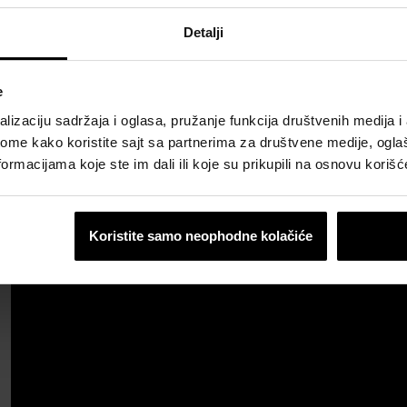
h rešenja za ugradnju na krov pogledajte
OVDE
.
Detalji
e
lizaciju sadržaja i oglasa, pružanje funkcija društvenih medija i 
ome kako koristite sajt sa partnerima za društvene medije, oglaš
ormacijama koje ste im dali ili koje su prikupili na osnovu korišć
Koristite samo neophodne kolačiće