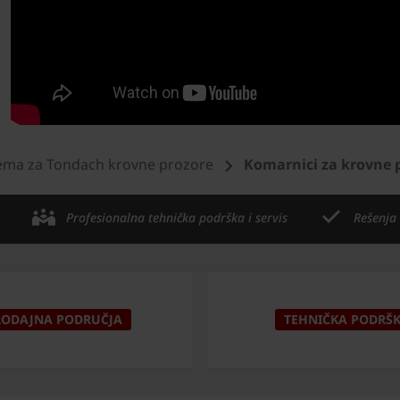
ema za Tondach krovne prozore
Komarnici za krovne 
Profesionalna tehnička podrška i servis
Rešenja
RODAJNA PODRUČJA
TEHNIČKA PODRŠ