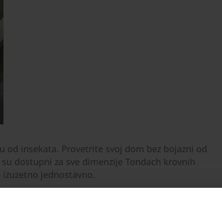
tu od insekata. Provetrite svoj dom bez bojazni od
 su dostupni za sve dimenzije Tondach krovnih
e izuzetno jednostavno.