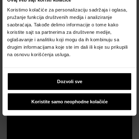
proračun
Koristimo kolačiće za personalizaciju sadržaja i oglasa,
materijala
pružanje funkcija društvenih medija i analiziranje
saobraćaja. Takođe delimo informacije o tome kako
Naručite
koristite sajt sa partnerima za društvene medije,
besplatan
oglašavanje i analitiku koji mogu da ih kombinuju sa
uzorak
drugim informacijama koje ste im dali ili koje su prikupili
crepa
na osnovu korišćenja usluga.
Katalozi,
brošure i
tehnička
Dozvoli sve
dokumentacija
Koristite samo neophodne kolačiće