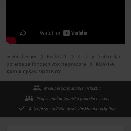
wienerberger
Proizvodi
Krov
Sistemska
oprema za Tondach krovne prozore
KHV-1-A
Kombi opšav 78x118 cm
Međunarodno znanje i iskustvo
Profesionalna tehnička podrška i servis
Rešenja sa održivim građevinskim materijalima