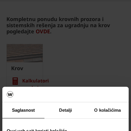
Kompletnu ponudu krovnih prozora i
sistemskih rešenja za ugradnju na krov
pogledajte
OVDE
.
Krov
Kalkulatori
za okviran
proračun
materijala
za krov
Saglasnost
Detalji
O kolačićima
Naručite
besplatan
Ovaj veb sajt koristi kolačiće