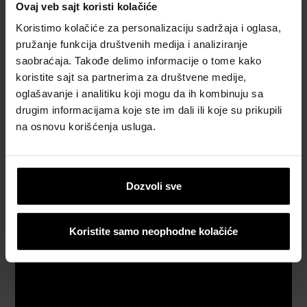
Ovaj veb sajt koristi kolačiće
besplatan
proračun
Koristimo kolačiće za personalizaciju sadržaja i oglasa,
materijala
pružanje funkcija društvenih medija i analiziranje
saobraćaja. Takođe delimo informacije o tome kako
Naručite
koristite sajt sa partnerima za društvene medije,
besplatan
oglašavanje i analitiku koji mogu da ih kombinuju sa
uzorak
drugim informacijama koje ste im dali ili koje su prikupili
crepa
na osnovu korišćenja usluga.
Katalozi,
brošure i
tehnička
Dozvoli sve
dokumentacija
Koristite samo neophodne kolačiće