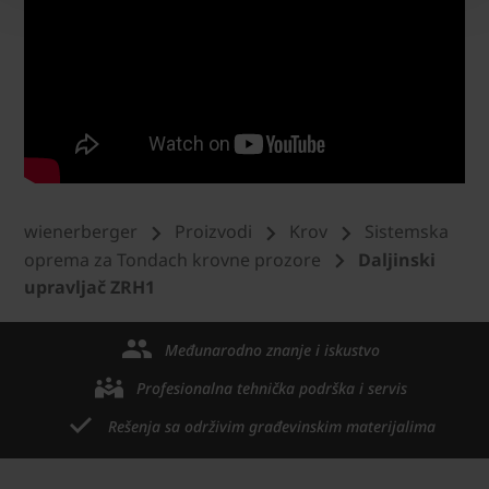
wienerberger
Proizvodi
Krov
Sistemska
oprema za Tondach krovne prozore
Daljinski
upravljač ZRH1
Međunarodno znanje i iskustvo
Profesionalna tehnička podrška i servis
Rešenja sa održivim građevinskim materijalima