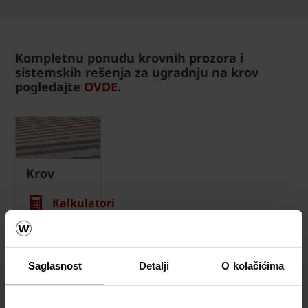
Kompletnu ponudu krovnih prozora i
sistemskih rešenja za ugradnju na krov
pogledajte
OVDE
.
Krov
Kalkulatori
za okviran
proračun
materijala
Saglasnost
Detalji
O kolačićima
za krov
Naručite