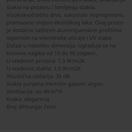
stakla na prozoru i lomljenja stakla.
Visokokvalitetno drvo, vakumski impregnirano,
premazano slojem ekološkog laka. Ovaj prozor
je dodatno zaštićen aluminijumskim profilima
otpornim na vremenske uticaje i UV zrake.
Dolazi u nekoliko dimenzija. Ugrađuje se na
krovove nagiba od 15 do 90 stepeni.
U-vrednost prozora: 1,3 W/m2K
U-vrednost stakla: 1,0 W/m2K
Akustična izolacija: 35 dB
Stakla punjena inertnim gasom: argon
Ventilacija: do 49 m³/h
Kvaka: elegantna
Broj dihtunga: četiri