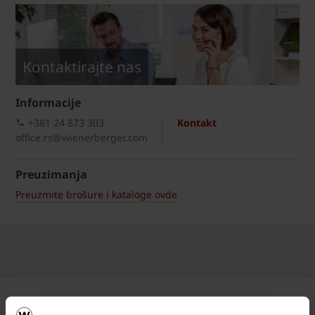
Kontaktirajte nas
Informacije
+381 24 873 303
Kontakt
office.rs@wienerberger.com
Preuzimanja
Preuzmite brošure i kataloge ovde