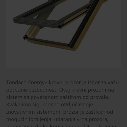
Tondach Energy+ krovni prozor je izbor za vašu
potpunu bezbednost. Ovaj krovni prozor ima
sistem sa povećanom zaštitom od provale.
Kvaka ima sigurnosno otključavanje.
Inovativnim sistemom, prozor je zašticen od
mogucih lomljenja: udaranja vrha prozora,
pomeranja, drške korišcenjem alata, uklanjanja