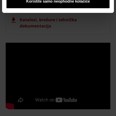
Koristite samo neophodne kolačiće
Naručite besplatan uzorak crepa
Katalozi, brošure i tehnička
dokumentacija