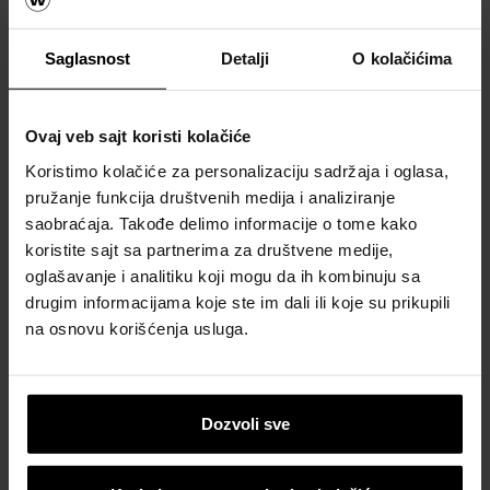
Kompletnu ponudu krovnih prozora i
sistemskih rešenja za ugradnju na krov
pogledajte
OVDE
.
Saglasnost
Detalji
O kolačićima
Ovaj veb sajt koristi kolačiće
Koristimo kolačiće za personalizaciju sadržaja i oglasa,
pružanje funkcija društvenih medija i analiziranje
saobraćaja. Takođe delimo informacije o tome kako
koristite sajt sa partnerima za društvene medije,
oglašavanje i analitiku koji mogu da ih kombinuju sa
drugim informacijama koje ste im dali ili koje su prikupili
na osnovu korišćenja usluga.
Krov
Kalkulatori za okviran proračun
materijala za krov
Dozvoli sve
Naručite besplatan proračun materijala