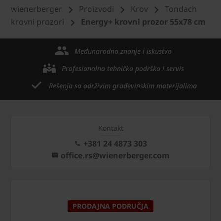
wienerberger
Proizvodi
Krov
Tondach
krovni prozori
Energy+ krovni prozor 55x78 cm
Međunarodno znanje i iskustvo
Profesionalna tehnička podrška i servis
Rešenja sa održivim građevinskim materijalima
Kontakt
+381 24 4873 303
office.rs@wienerberger.com
PRODAJNA PODRUČJA