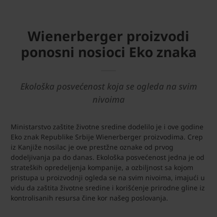
Wienerberger proizvodi
ponosni nosioci Eko znaka
Ekološka posvećenost koja se ogleda na svim
nivoima
Ministarstvo zaštite životne sredine dodelilo je i ove godine
Eko znak Republike Srbije Wienerberger proizvodima. Crep
iz Kanjiže nosilac je ove prestžne oznake od prvog
dodeljivanja pa do danas. Ekološka posvećenost jedna je od
strateških opredeljenja kompanije, a ozbiljnost sa kojom
pristupa u proizvodnji ogleda se na svim nivoima, imajući u
vidu da zaštita životne sredine i korišćenje prirodne gline iz
kontrolisanih resursa čine kor našeg poslovanja.