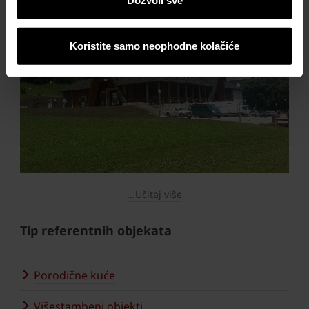
Dozvoli sve
Koristite samo neophodne kolačiće
...Učitaj više
Tip referentnih objekata
Porodične kuće
Višestambeni objekti