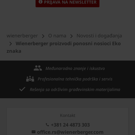
PRIJAVA NA NEWSLETTER
wienerberger
O nama
Novosti i događanja
Wienerberger proizvodi ponosni nosioci Eko
znaka
Međunarodno znanje i iskustvo
Profesionalna tehnička podrška i servis
Rešenja sa održivim građevinskim materijalima
Kontakt
+381 24 4873 303
office.rs@wienerberger.com