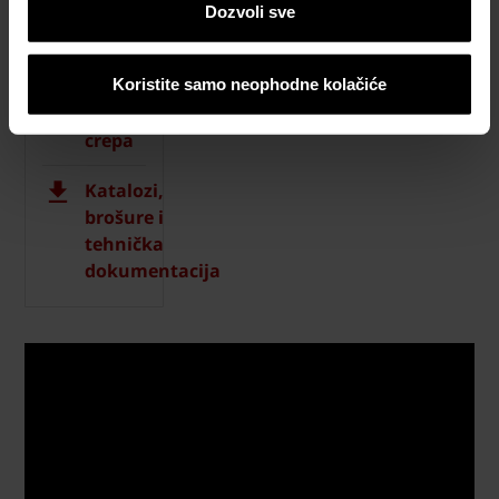
materijala
Dozvoli sve
Naručite
besplatan
Koristite samo neophodne kolačiće
uzorak
crepa
Katalozi,
brošure i
tehnička
dokumentacija