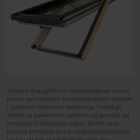
Tondach EnergyPro U6 niskoenergetski krovni
prozor sa troslojnim termoizolacijskim staklom
i izuzetnim toplotnim svojstvima. Poseduje
sistem sa povećanom zaštitom od provale, od
lomljenja ili uklanjanja stakla. Drveni okvir
prozora premazan je s tri sloja poliuretanskog
laka. U pitanju je Visokokvalitetno drvo