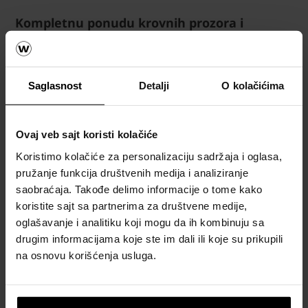
Kompletnu ponudu krovnih prozora i
sistemskih rešenja za ugradnju na krov
pogledajte
OVDE
.
Saglasnost
Detalji
O kolačićima
Ovaj veb sajt koristi kolačiće
Krov
Koristimo kolačiće za personalizaciju sadržaja i oglasa,
Kalkulatori
pružanje funkcija društvenih medija i analiziranje
za okviran
saobraćaja. Takođe delimo informacije o tome kako
proračun
koristite sajt sa partnerima za društvene medije,
materijala
oglašavanje i analitiku koji mogu da ih kombinuju sa
za krov
drugim informacijama koje ste im dali ili koje su prikupili
na osnovu korišćenja usluga.
Naručite
besplatan
proračun