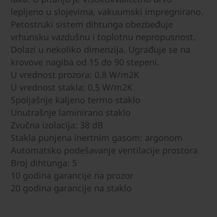
lepljeno u slojevima, vakuumski impregnirano.
Petostruki sistem dihtunga obezbeđuje
vrhunsku vazdušnu i toplotnu nepropusnost.
Dolazi u nekoliko dimenzija. Ugrađuje se na
krovove nagiba od 15 do 90 stepeni.
U vrednost prozora: 0,8 W/m2K
U vrednost stakla: 0,5 W/m2K
Spoljašnje kaljeno termo staklo
Unutrašnje laminirano staklo
Zvučna izolacija: 38 dB
Stakla punjena inertnim gasom: argonom
Automatsko podešavanje ventilacije prostora
Broj dihtunga: 5
10 godina garancije na prozor
20 godina garancije na staklo