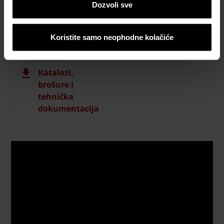
Dozvoli sve
Naručite
besplatan
uzorak
Koristite samo neophodne kolačiće
crepa
Katalozi,
brošure i
tehnička
dokumentacija