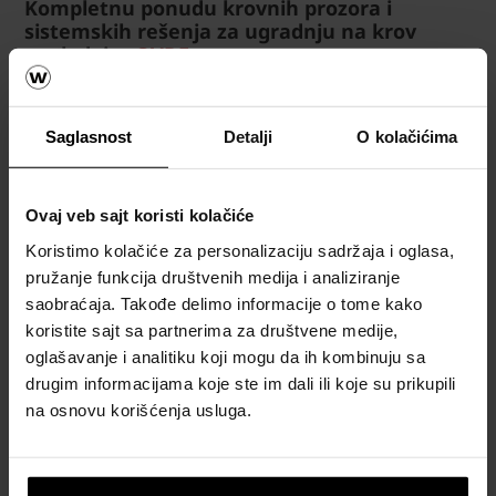
Kompletnu ponudu krovnih prozora i
sistemskih rešenja za ugradnju na krov
pogledajte
OVDE
.
Saglasnost
Detalji
O kolačićima
Krov
Ovaj veb sajt koristi kolačiće
Kalkulatori
Koristimo kolačiće za personalizaciju sadržaja i oglasa,
za okviran
pružanje funkcija društvenih medija i analiziranje
proračun
saobraćaja. Takođe delimo informacije o tome kako
materijala
koristite sajt sa partnerima za društvene medije,
za krov
oglašavanje i analitiku koji mogu da ih kombinuju sa
drugim informacijama koje ste im dali ili koje su prikupili
Naručite
na osnovu korišćenja usluga.
besplatan
proračun
materijala