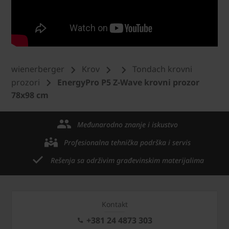
wienerberger
Krov
Tondach krovni
prozori
EnergyPro P5 Z-Wave krovni prozor
78x98 cm
Međunarodno znanje i iskustvo
Profesionalna tehnička podrška i servis
Rešenja sa održivim građevinskim materijalima
Kontakt
+381 24 4873 303