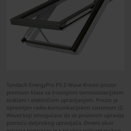
Tondach EnergyPro P5 Z-Wave Krovni prozor
premium klase sa troslojnim termoizolacijskim
staklom i električnim upravljanjem. Prozor je
opremljen radio-komunikacijskim sistemom (Z-
Wave) koji omogućava da se prozorom upravlja
pomoću daljinskog upravljača. Drveni okvir
prozora premazan je s tri sloja poliuretanskog