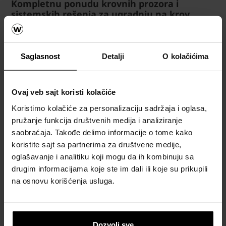
Kompletnu ponudu krovnih prozora i
sistemskih rešenja za ugradnju na krov
pogledajte
OVDE
.
Saglasnost
Detalji
O kolačićima
Krov
Ovaj veb sajt koristi kolačiće
Koristimo kolačiće za personalizaciju sadržaja i oglasa,
Kalkulatori
pružanje funkcija društvenih medija i analiziranje
za okviran
saobraćaja. Takođe delimo informacije o tome kako
proračun
koristite sajt sa partnerima za društvene medije,
materijala
oglašavanje i analitiku koji mogu da ih kombinuju sa
za krov
drugim informacijama koje ste im dali ili koje su prikupili
Naručite
na osnovu korišćenja usluga.
besplatan
proračun
materijala
Dozvoli sve