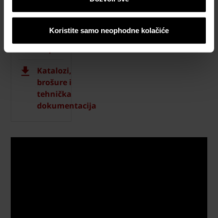
Naručite
besplatan
Koristite samo neophodne kolačiće
uzorak
crepa
Katalozi,
brošure i
tehnička
dokumentacija