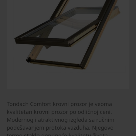
Tondach Comfort krovni prozor je veoma
kvalitetan krovni prozor po odličnoj ceni.
Modernog i atraktivnog izgleda sa ručnim
podešavanjem protoka vazduha. Njegovo
termo staklo doprineće kvalitetu života i