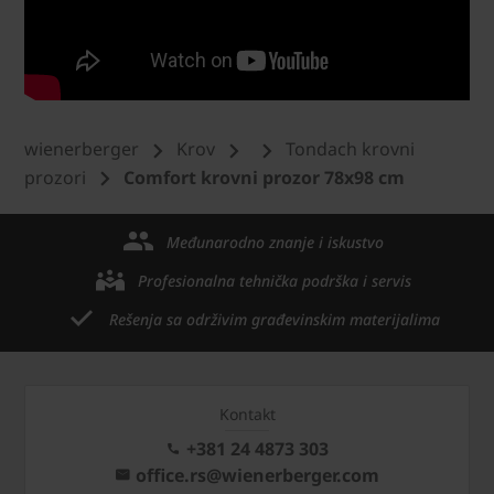
wienerberger
Krov
Tondach krovni
prozori
Comfort krovni prozor 78x98 cm
Međunarodno znanje i iskustvo
Profesionalna tehnička podrška i servis
Rešenja sa održivim građevinskim materijalima
Kontakt
+381 24 4873 303
office.rs@wienerberger.com