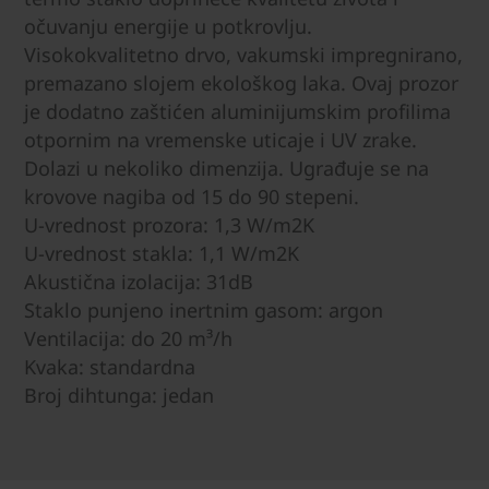
očuvanju energije u potkrovlju.
Visokokvalitetno drvo, vakumski impregnirano,
premazano slojem ekološkog laka. Ovaj prozor
je dodatno zaštićen aluminijumskim profilima
otpornim na vremenske uticaje i UV zrake.
Dolazi u nekoliko dimenzija. Ugrađuje se na
krovove nagiba od 15 do 90 stepeni.
U-vrednost prozora: 1,3 W/m2K
U-vrednost stakla: 1,1 W/m2K
Akustična izolacija: 31dB
Staklo punjeno inertnim gasom: argon
Ventilacija: do 20 m³/h
Kvaka: standardna
Broj dihtunga: jedan