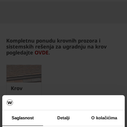
Kompletnu ponudu krovnih prozora i
sistemskih rešenja za ugradnju na krov
pogledajte
OVDE
.
Krov
Kalkulatori
za okviran
proračun
Saglasnost
Detalji
O kolačićima
materijala