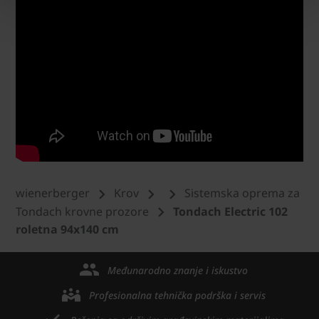
wienerberger
Krov
Sistemska oprema za
Tondach krovne prozore
Tondach Electric 102
roletna 94x140 cm
Međunarodno znanje i iskustvo
Profesionalna tehnička podrška i servis