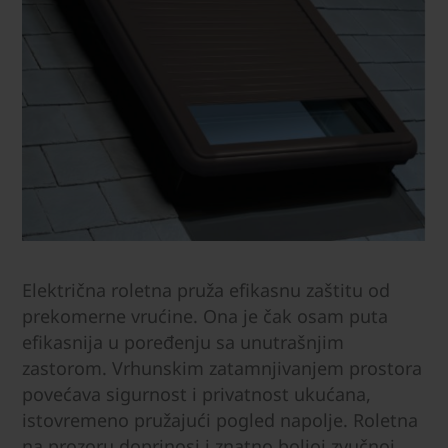
Električna roletna pruža efikasnu zaštitu od
prekomerne vrućine. Ona je čak osam puta
efikasnija u poređenju sa unutrašnjim
zastorom. Vrhunskim zatamnjivanjem prostora
povećava sigurnost i privatnost ukućana,
istovremeno pružajući pogled napolje. Roletna
na prozoru doprinosi i znatno boljoj zvučnoj