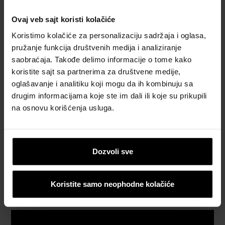
za krov
Ovaj veb sajt koristi kolačiće
Naručite
besplatan
Koristimo kolačiće za personalizaciju sadržaja i oglasa,
proračun
pružanje funkcija društvenih medija i analiziranje
materijala
saobraćaja. Takođe delimo informacije o tome kako
koristite sajt sa partnerima za društvene medije,
Naručite
oglašavanje i analitiku koji mogu da ih kombinuju sa
besplatan
drugim informacijama koje ste im dali ili koje su prikupili
uzorak
na osnovu korišćenja usluga.
crepa
Katalozi,
Dozvoli sve
brošure i
tehnička
dokumentacija
Koristite samo neophodne kolačiće