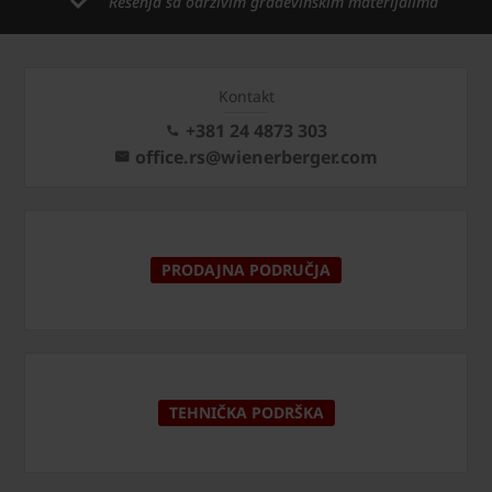
Rešenja sa održivim građevinskim materijalima
Kontakt
+381 24 4873 303
office.rs@wienerberger.com
PRODAJNA PODRUČJA
TEHNIČKA PODRŠKA