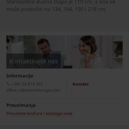
Standardna dužina štapa je 119 cm, a ona se
može produžiti na 134, 164, 190 i 218 cm.
Kontaktirajte nas
Informacije
+381 24 873 303
Kontakt
office.rs@wienerberger.com
Preuzimanja
Preuzmite brošure i kataloge ovde