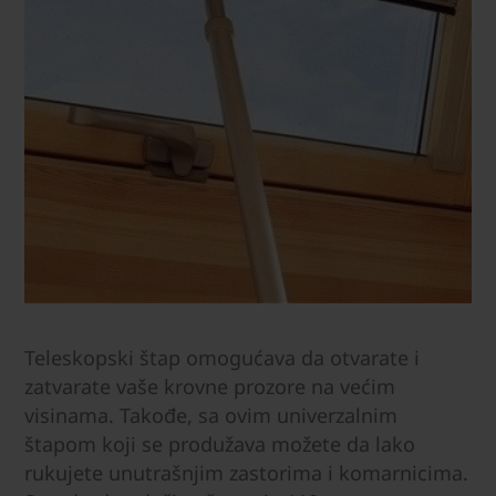
Teleskopski štap omogućava da otvarate i
zatvarate vaše krovne prozore na većim
visinama. Takođe, sa ovim univerzalnim
štapom koji se produžava možete da lako
rukujete unutrašnjim zastorima i komarnicima.