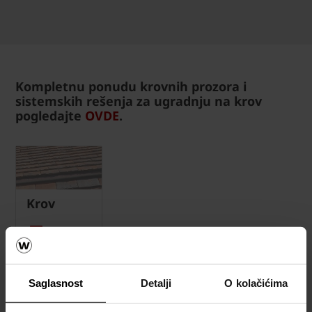
Kompletnu ponudu krovnih prozora i
sistemskih rešenja za ugradnju na krov
pogledajte
OVDE
.
Krov
Kalkulatori
za okviran
proračun
materijala
Saglasnost
Detalji
O kolačićima
za krov