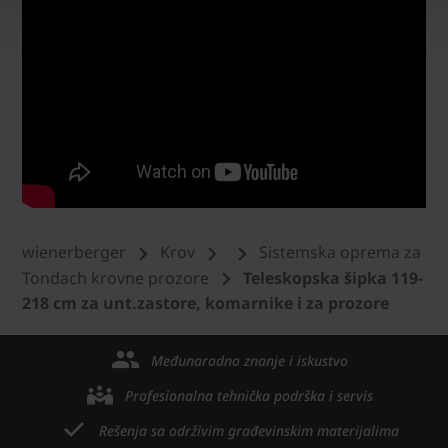
wienerberger
Krov
Sistemska oprema za
Tondach krovne prozore
Teleskopska šipka 119-
218 cm za unt.zastore, komarnike i za prozore
Međunarodno znanje i iskustvo
Profesionalna tehnička podrška i servis
Rešenja sa održivim građevinskim materijalima