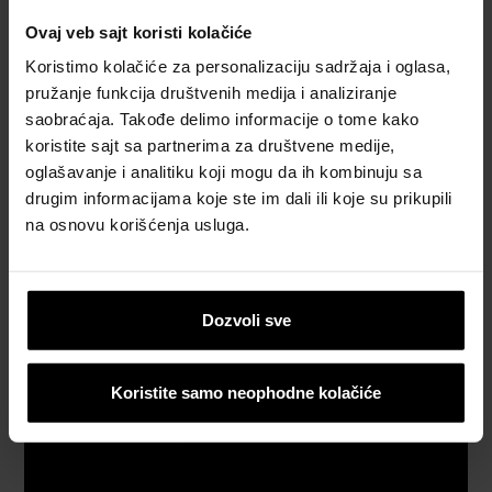
Naručite
Ovaj veb sajt koristi kolačiće
besplatan
Koristimo kolačiće za personalizaciju sadržaja i oglasa,
proračun
pružanje funkcija društvenih medija i analiziranje
materijala
saobraćaja. Takođe delimo informacije o tome kako
koristite sajt sa partnerima za društvene medije,
Naručite
oglašavanje i analitiku koji mogu da ih kombinuju sa
besplatan
drugim informacijama koje ste im dali ili koje su prikupili
uzorak
na osnovu korišćenja usluga.
crepa
Katalozi,
brošure i
Dozvoli sve
tehnička
dokumentacija
Koristite samo neophodne kolačiće