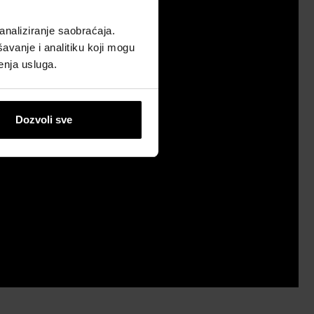
analiziranje saobraćaja.
avanje i analitiku koji mogu
enja usluga.
Dozvoli sve