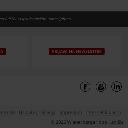
 sa održivim građevinskim materijalima
KA
PRIJAVA NA NEWSLETTER
vatnosti
Uslovi korišćenja
Impresum
Internet kolačići
© 2026 Wienerberger doo Kanjiža