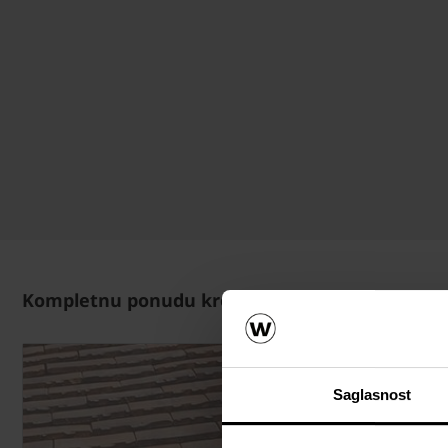
Kompletnu ponudu krovnih prozora i sistemski
Saglasnost