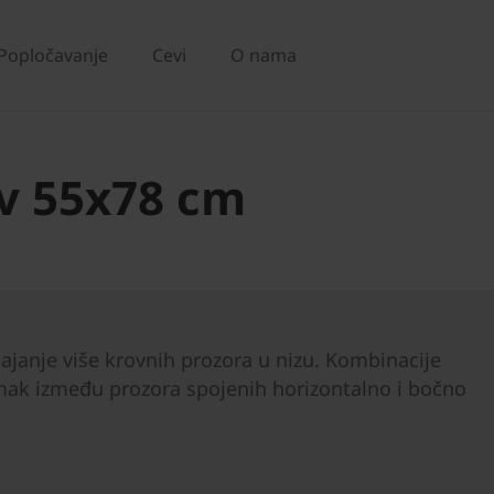
Popločavanje
Cevi
O nama
v 55x78 cm
ajanje više krovnih prozora u nizu. Kombinacije
zmak između prozora spojenih horizontalno i bočno