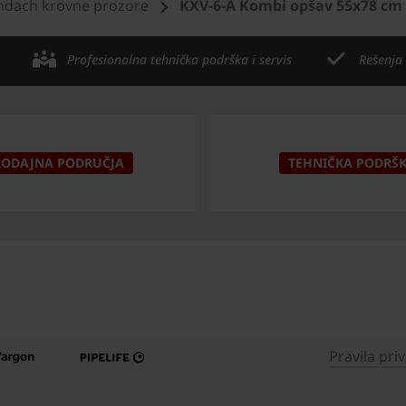
ndach krovne prozore
KXV-6-A Kombi opšav 55x78 cm
Profesionalna tehnička podrška i servis
Rešenja
RODAJNA PODRUČJA
TEHNIČKA PODRŠ
Pravila pri