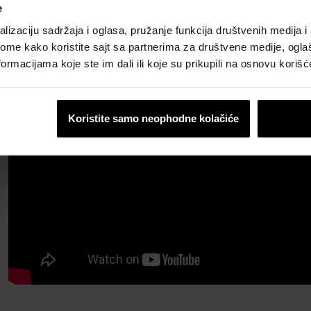
e
lizaciju sadržaja i oglasa, pružanje funkcija društvenih medija i 
ome kako koristite sajt sa partnerima za društvene medije, oglaš
ormacijama koje ste im dali ili koje su prikupili na osnovu korišć
Koristite samo neophodne kolačiće