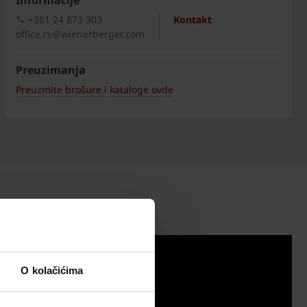
Informacije
+381 24 873 303
Kontakt
office.rs@wienerberger.com
Preuzimanja
Preuzmite brošure i kataloge ovde
O kolačićima