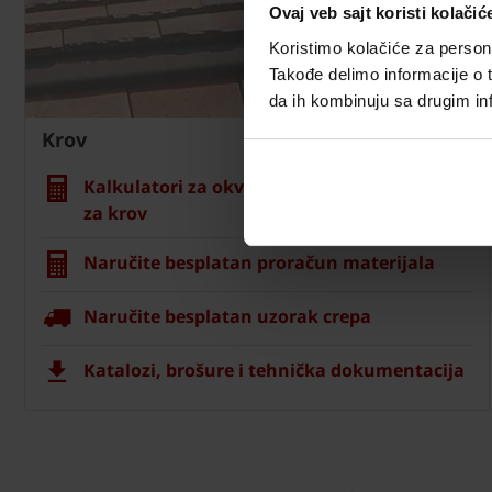
Ovaj veb sajt koristi kolačić
Koristimo kolačiće za persona
Takođe delimo informacije o t
da ih kombinuju sa drugim inf
Krov
Kalkulatori za okviran proračun materijala
za krov
Naručite besplatan proračun materijala
Naručite besplatan uzorak crepa
Katalozi, brošure i tehnička dokumentacija