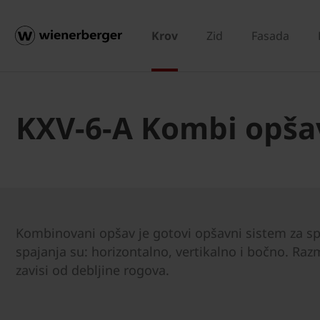
Krov
Zid
Fasada
KXV-6-A Kombi opša
Kombinovani opšav je gotovi opšavni sistem za sp
spajanja su: horizontalno, vertikalno i bočno. Ra
zavisi od debljine rogova.