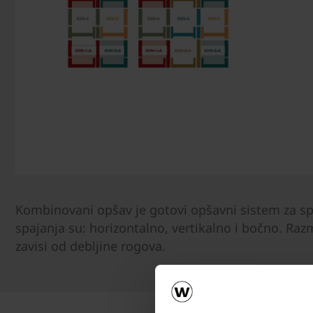
Kombinovani opšav je gotovi opšavni sistem za sp
spajanja su: horizontalno, vertikalno i bočno. Ra
zavisi od debljine rogova.