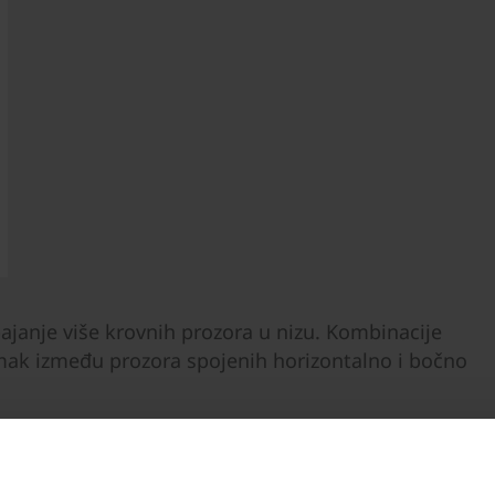
ajanje više krovnih prozora u nizu. Kombinacije
zmak između prozora spojenih horizontalno i bočno