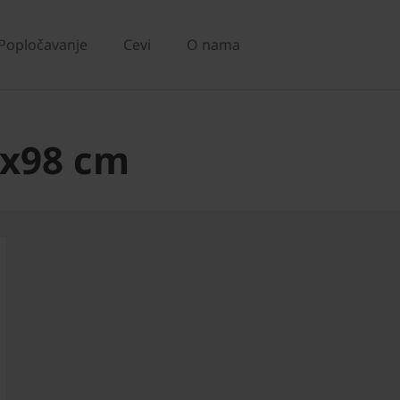
Popločavanje
Cevi
O nama
8x98 cm