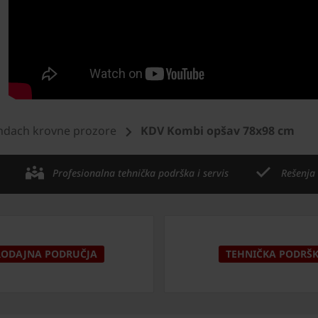
ndach krovne prozore
KDV Kombi opšav 78x98 cm
Profesionalna tehnička podrška i servis
Rešenja
RODAJNA PODRUČJA
TEHNIČKA PODRŠ