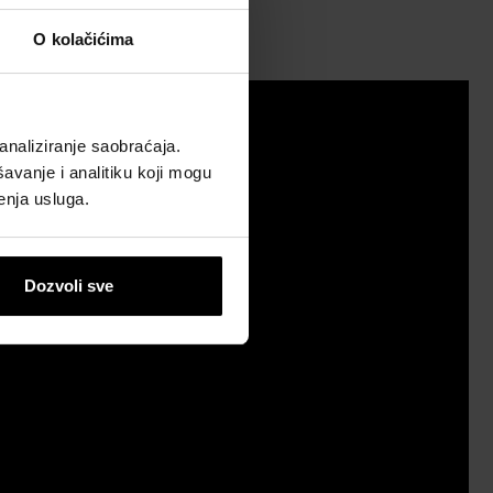
O kolačićima
analiziranje saobraćaja.
avanje i analitiku koji mogu
enja usluga.
Dozvoli sve