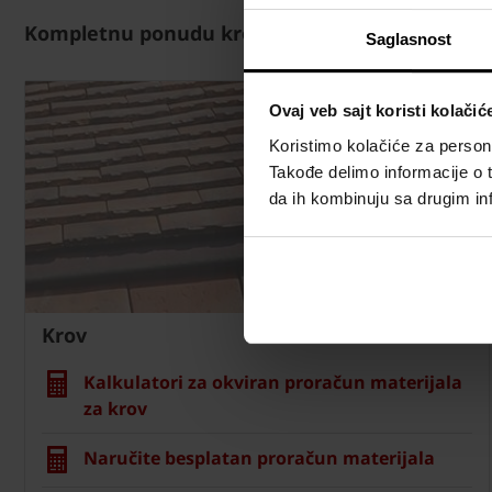
Kompletnu ponudu krovnih prozora i sistemski
Saglasnost
Ovaj veb sajt koristi kolačić
Koristimo kolačiće za persona
Takođe delimo informacije o t
da ih kombinuju sa drugim inf
Krov
Kalkulatori za okviran proračun materijala
za krov
Naručite besplatan proračun materijala