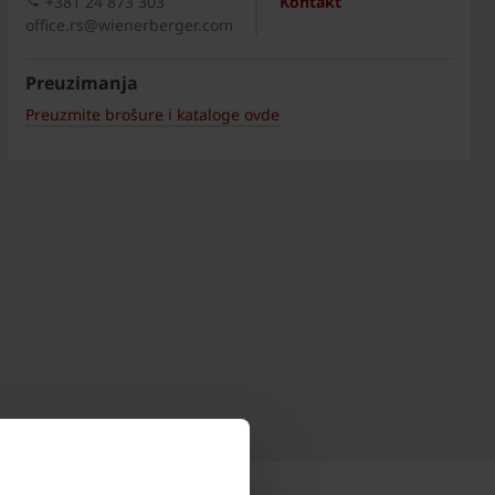
+381 24 873 303
Kontakt
office.rs@wienerberger.com
Preuzimanja
Preuzmite brošure i kataloge ovde