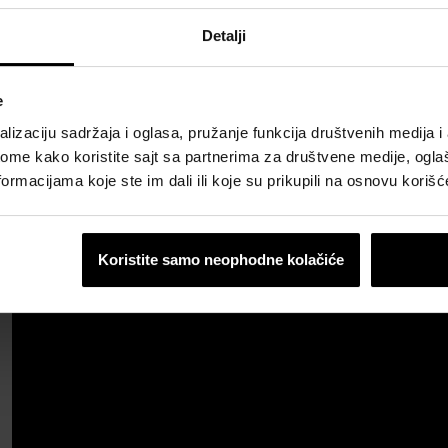
h rešenja za ugradnju na krov pogledajte
OVDE
.
Detalji
e
lizaciju sadržaja i oglasa, pružanje funkcija društvenih medija i 
ome kako koristite sajt sa partnerima za društvene medije, oglaš
ormacijama koje ste im dali ili koje su prikupili na osnovu korišć
Koristite samo neophodne kolačiće