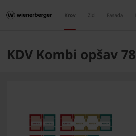
Krov
Zid
Fasada
KDV Kombi opšav 7