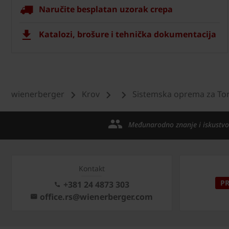
Naručite besplatan uzorak crepa
Katalozi, brošure i tehnička dokumentacija
wienerberger
Krov
Sistemska oprema za To
Međunarodno znanje i iskustvo
Kontakt
P
+381 24 4873 303
office.rs@wienerberger.com