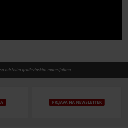
 sa održivim građevinskim materijalima
KA
PRIJAVA NA NEWSLETTER