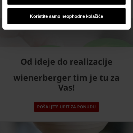
Koristite samo neophodne kolačiće
Od ideje do realizacije
wienerberger tim je tu za
Vas!
POŠALJITE UPIT ZA PONUDU