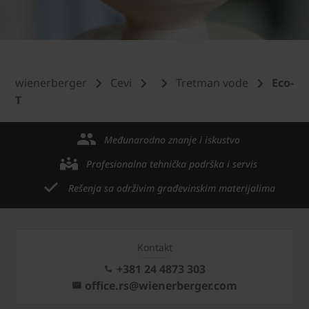
wienerberger
Cevi
Tretman vode
Eco-
T
Međunarodno znanje i iskustvo
Profesionalna tehnička podrška i servis
Rešenja sa održivim građevinskim materijalima
Kontakt
+381 24 4873 303
office.rs@wienerberger.com