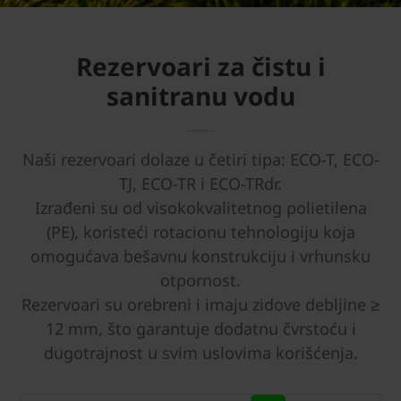
Rezervoari za čistu i
sanitranu vodu
Naši rezervoari dolaze u četiri tipa: ECO-T, ECO-
TJ, ECO-TR i ECO-TRdr.
Izrađeni su od visokokvalitetnog polietilena
(PE), koristeći rotacionu tehnologiju koja
omogućava bešavnu konstrukciju i vrhunsku
otpornost.
Rezervoari su orebreni i imaju zidove debljine ≥
12 mm, što garantuje dodatnu čvrstoću i
dugotrajnost u svim uslovima korišćenja.