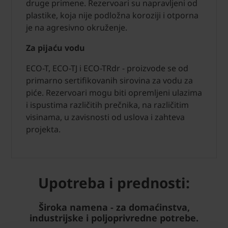
druge primene. Rezervoari su napravljeni od
plastike, koja nije podložna koroziji i otporna
je na agresivno okruženje.
Za pijaću vodu
ECO-T, ECO-TJ i ECO-TRdr - proizvode se od
primarno sertifikovanih sirovina za vodu za
piće. Rezervoari mogu biti opremljeni ulazima
i ispustima različitih prečnika, na različitim
visinama, u zavisnosti od uslova i zahteva
projekta.
Upotreba i prednosti:
Široka namena - za domaćinstva,
industrijske i poljoprivredne potrebe.