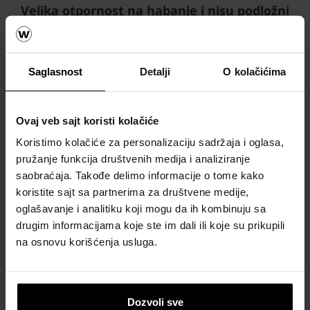
Velika otpornost na habanje i nisu podložni
koroziji.
Širok asortiman, sa mogućnošću
modifikacija prema zahtevu korisnika.
Saglasnost
Detalji
O kolačićima
Jednostavna ugradnja i
dug radni vek.
Ovaj veb sajt koristi kolačiće
Napomena:
Koristimo kolačiće za personalizaciju sadržaja i oglasa,
pružanje funkcija društvenih medija i analiziranje
Široka namena - za domaćinstva,
saobraćaja. Takođe delimo informacije o tome kako
industrijske i poljoprivredne potrebe.
koristite sajt sa partnerima za društvene medije,
oglašavanje i analitiku koji mogu da ih kombinuju sa
Velika otpornost na habanje i nisu podložni
drugim informacijama koje ste im dali ili koje su prikupili
koroziji.
na osnovu korišćenja usluga.
Širok asortiman, sa mogućnošću
modifikacija prema zahtevu korisnika.
Jednostavna ugradnja i dug radni vek.
Dozvoli sve