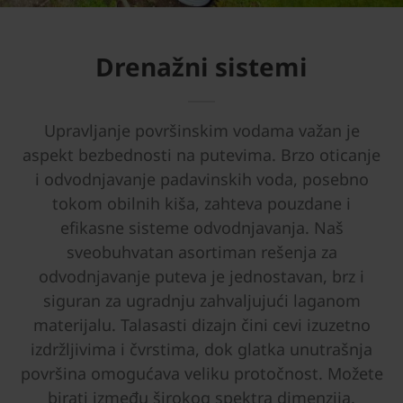
Drenažni sistemi
Upravljanje površinskim vodama važan je
aspekt bezbednosti na putevima. Brzo oticanje
i odvodnjavanje padavinskih voda, posebno
tokom obilnih kiša, zahteva pouzdane i
efikasne sisteme odvodnjavanja. Naš
sveobuhvatan asortiman rešenja za
odvodnjavanje puteva je jednostavan, brz i
siguran za ugradnju zahvaljujući laganom
materijalu. Talasasti dizajn čini cevi izuzetno
izdržljivima i čvrstima, dok glatka unutrašnja
površina omogućava veliku protočnost. Možete
birati između širokog spektra dimenzija.