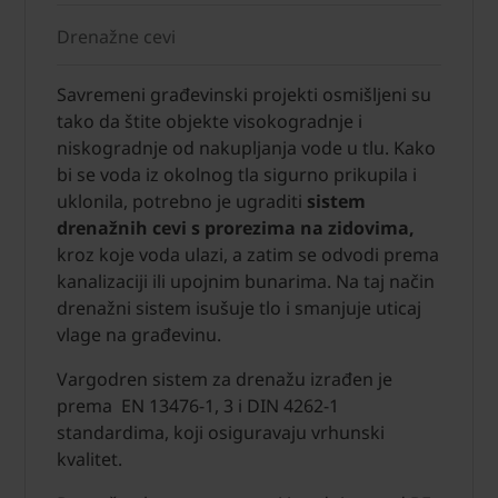
Drenažne cevi
Savremeni građevinski projekti osmišljeni su
tako da štite objekte visokogradnje i
niskogradnje od nakupljanja vode u tlu. Kako
bi se voda iz okolnog tla sigurno prikupila i
uklonila, potrebno je ugraditi
sistem
drenažnih cevi s prorezima na zidovima,
kroz koje voda ulazi, a zatim se odvodi prema
kanalizaciji ili upojnim bunarima. Na taj način
drenažni sistem isušuje tlo i smanjuje uticaj
vlage na građevinu.
Vargodren sistem za drenažu izrađen je
prema EN 13476-1, 3 i DIN 4262-1
standardima, koji osiguravaju vrhunski
kvalitet.