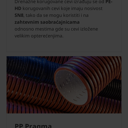
Drenažne korugovane cevi izrađuju se od
PE-
HD
korugovanih cevi koje imaju nosivost
SN8
, tako da se mogu koristiti i na
zahtevnim saobraćajnicama
odnosno mestima gde su cevi izložene
velikim opterećenjima.
PP Pragma