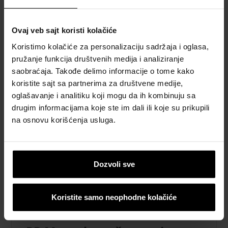
kružnošću prstena, pogodan je za ugradnju u
velike saobraćajne površine poput
Ovaj veb sajt koristi kolačiće
autoputeva i aerodroma. Pošto je materijal
takođe veoma izdržljiv i otporan na koroziju i
Koristimo kolačiće za personalizaciju sadržaja i oglasa,
abraziju, sistem Pragma može dugo trajati,
pružanje funkcija društvenih medija i analiziranje
čak i u zahtevnim okruženjima.
saobraćaja. Takođe delimo informacije o tome kako
koristite sajt sa partnerima za društvene medije,
oglašavanje i analitiku koji mogu da ih kombinuju sa
drugim informacijama koje ste im dali ili koje su prikupili
na osnovu korišćenja usluga.
Dozvoli sve
Koristite samo neophodne kolačiće