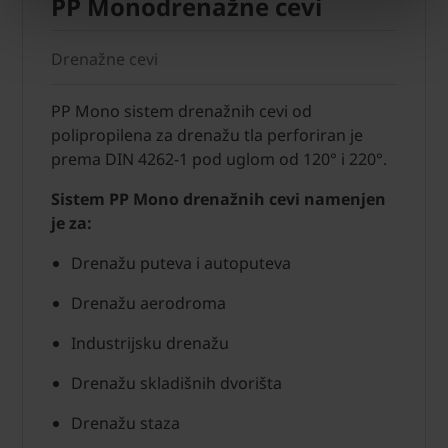
PP Monodrenažne cevi
Drenažne cevi
PP Mono sistem drenažnih cevi od
polipropilena za drenažu tla perforiran je
prema DIN 4262-1 pod uglom od 120° i 220°.
Sistem PP Mono drenažnih cevi namenjen
je za:
Drenažu puteva i autoputeva
Drenažu aerodroma
Industrijsku drenažu
Drenažu skladišnih dvorišta
Drenažu staza